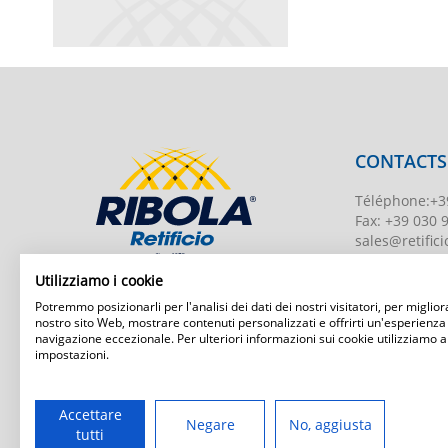
CONTACTS
Téléphone
:
+3
Fax:
+39 030 
sales@retificio
TVA
00526010
Utilizziamo i cookie
Numéro d'enr
Potremmo posizionarli per l'analisi dei dati dei nostri visitatori, per migliora
BS-203951 Uff
nostro sito Web, mostrare contenuti personalizzati e offrirti un'esperienza
navigazione eccezionale. Per ulteriori informazioni sui cookie utilizziamo a
Capital social
:
impostazioni.
Ribola Retificio Srl
Via del Campasso, 19
25040 Timoline di C.F. (BS)
www.retificior
Accettare
Negare
No, aggiusta
tutti