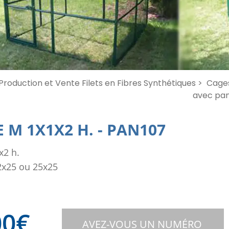
Production et Vente Filets en Fibres Synthétiques >
Cages
avec pan
 M 1X1X2 H.
-
PAN107
x2 h.
2x25 ou 25x25
00
€
AVEZ-VOUS UN NUMÉRO