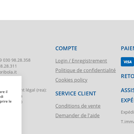
COMPTE
PAIE
9 030 98.28.358
Login / Enregistrement
98.28.311
Politique de confidentialité
ribola.it
RETO
Cookies policy
178
ASSI
egistrement légal
(rea):
re il
SERVICE CLIENT
. di Brescia
 di
EXPÉ
prire le
€ 51.000,00
Conditions de vente
Expédi
Demander de l'aide
ibola.it
T.imma