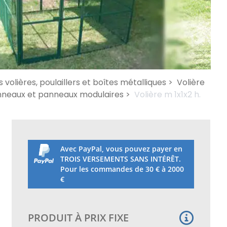
 volières, poulaillers et boîtes métalliques >
Volière
neaux et panneaux modulaires >
Volière m 1x1x2 h.
Avec PayPal, vous pouvez payer en
TROIS VERSEMENTS SANS INTÉRÊT.
Pour les commandes de 30 € à 2000
€
PRODUIT À PRIX FIXE