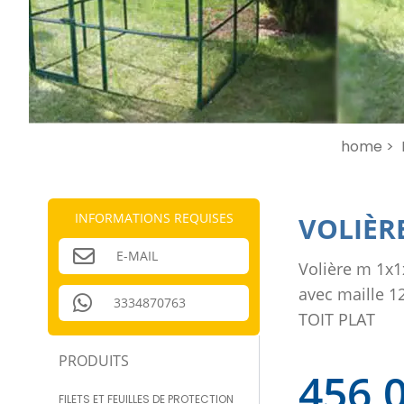
home >
INFORMATIONS REQUISES
VOLIÈRE
E-MAIL
Volière m 1x1
avec maille 1
3334870763
TOIT PLAT
PRODUITS
456,
FILETS ET FEUILLES DE PROTECTION