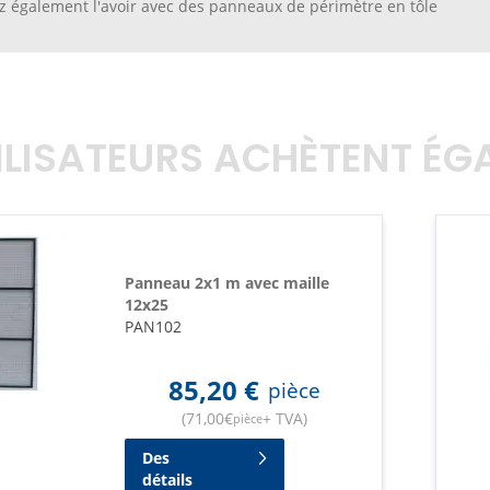
 également l'avoir avec des panneaux de périmètre en tôle
TILISATEURS ACHÈTENT É
Panneau 2x1 m avec maille
12x25
PAN102
85,20
€
pièce
(
71,00
€
+ TVA
)
pièce
Des
détails