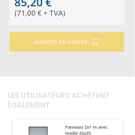
85,20
€
(
71,00
€
+ TVA
)
AJOUTER AU PANIER
LES UTILISATEURS ACHÈTENT
ÉGALEMENT
Panneau 2x1 m avec
maille 25x25