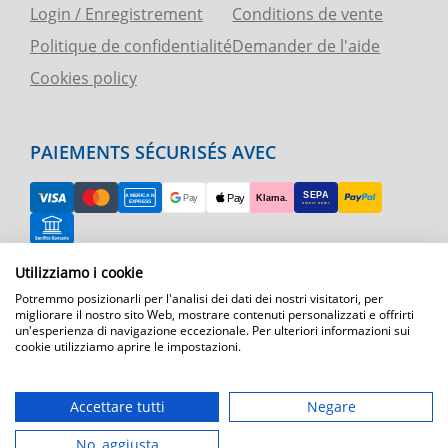
Login / Enregistrement
Conditions de vente
Politique de confidentialité
Demander de l'aide
Cookies policy
PAIEMENTS SÉCURISÉS AVEC
Utilizziamo i cookie
RETOUR FACILE
Potremmo posizionarli per l'analisi dei dati dei nostri visitatori, per
ASSISTANCE TÉLÉPHONIQUE ET CARTE
migliorare il nostro sito Web, mostrare contenuti personalizzati e offrirti
un'esperienza di navigazione eccezionale. Per ulteriori informazioni sui
cookie utilizziamo aprire le impostazioni.
EXPÉDITION RAPIDE
Expédition par courrier express dans toute l'Europe
Accettare tutti
Negare
T.immagine | agenzia di marketing
No, aggiusta