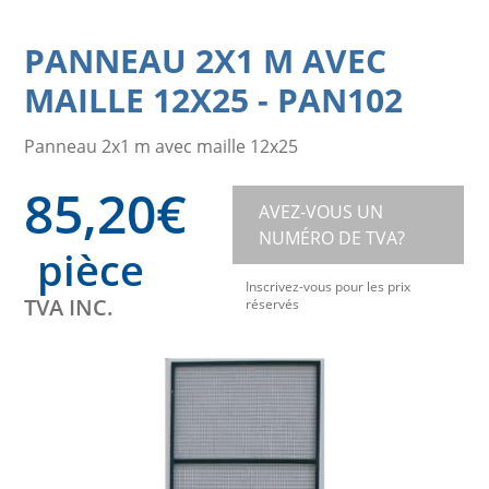
PANNEAU 2X1 M AVEC
MAILLE 12X25
-
PAN102
Panneau 2x1 m avec maille 12x25
85,20
€
AVEZ-VOUS UN
NUMÉRO DE TVA?
pièce
Inscrivez-vous pour les prix
TVA INC.
réservés