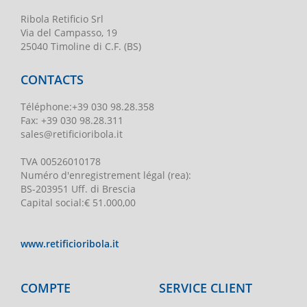
Ribola Retificio Srl
Via del Campasso, 19
25040 Timoline di C.F. (BS)
CONTACTS
Téléphone
:
+39 030 98.28.358
Fax:
+39 030 98.28.311
sales@retificioribola.it
TVA
00526010178
Numéro d'enregistrement légal
(rea):
BS-203951 Uff. di Brescia
Capital social
:
€ 51.000,00
www.retificioribola.it
COMPTE
SERVICE CLIENT