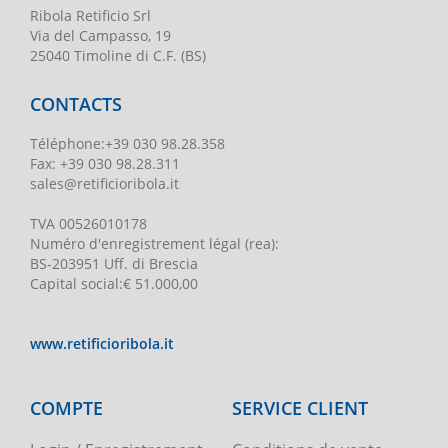
Ribola Retificio Srl
Via del Campasso, 19
25040 Timoline di C.F. (BS)
CONTACTS
Téléphone
:
+39 030 98.28.358
Fax:
+39 030 98.28.311
sales@retificioribola.it
TVA
00526010178
Numéro d'enregistrement légal
(rea):
BS-203951 Uff. di Brescia
Capital social
:
€ 51.000,00
www.retificioribola.it
COMPTE
SERVICE CLIENT