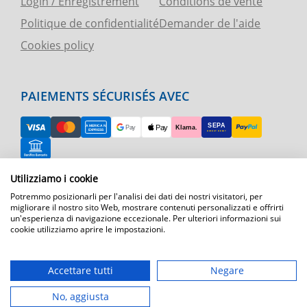
Login / Enregistrement
Conditions de vente
Politique de confidentialité
Demander de l'aide
Cookies policy
PAIEMENTS SÉCURISÉS AVEC
Utilizziamo i cookie
RETOUR FACILE
Potremmo posizionarli per l'analisi dei dati dei nostri visitatori, per
ASSISTANCE TÉLÉPHONIQUE ET CARTE
migliorare il nostro sito Web, mostrare contenuti personalizzati e offrirti
un'esperienza di navigazione eccezionale. Per ulteriori informazioni sui
cookie utilizziamo aprire le impostazioni.
EXPÉDITION RAPIDE
Expédition par courrier express dans toute l'Europe
Accettare tutti
Negare
T.immagine | agenzia di marketing
No, aggiusta