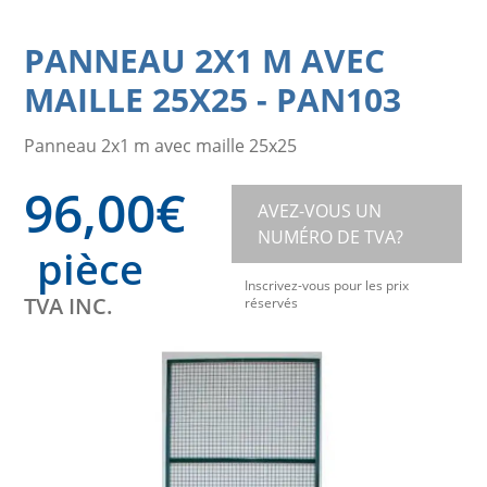
PANNEAU 2X1 M AVEC
MAILLE 25X25
-
PAN103
Panneau 2x1 m avec maille 25x25
96,00
€
AVEZ-VOUS UN
NUMÉRO DE TVA?
pièce
Inscrivez-vous pour les prix
TVA INC.
réservés