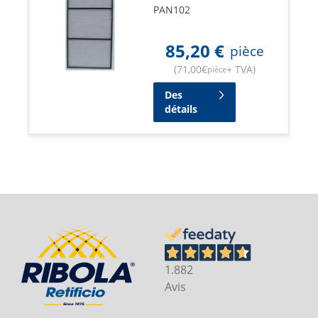
PAN102
85,20
€
pièce
(
71,00
€
+ TVA
)
pièce
Des
détails
1.882
Avis