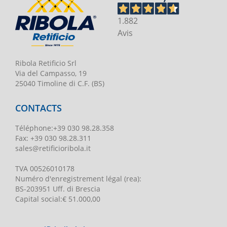
1.882
Avis
Ribola Retificio Srl
Via del Campasso, 19
25040 Timoline di C.F. (BS)
CONTACTS
Téléphone
:
+39 030 98.28.358
Fax:
+39 030 98.28.311
sales@retificioribola.it
TVA
00526010178
Numéro d'enregistrement légal
(rea):
BS-203951 Uff. di Brescia
Capital social
:
€ 51.000,00