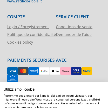
www.retificioribola.it
COMPTE
SERVICE CLIENT
Login / Enregistrement
Conditions de vente
Politique de confidentialité
Demander de l'aide
Cookies policy
PAIEMENTS SÉCURISÉS AVEC
RETOUR FACILE
Utilizziamo i cookie
Potremmo posizionarli per l'analisi dei dati dei nostri visitatori, per
ASSISTANCE TÉLÉPHONIQUE ET CARTE
migliorare il nostro sito Web, mostrare contenuti personalizzati e offrirti
un'esperienza di navigazione eccezionale. Per ulteriori informazioni sui
cookie utilizziamo aprire le impostazioni.