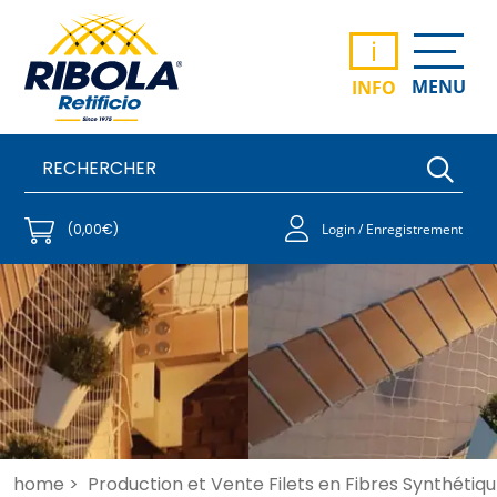
i
MENU
INFO
(0,00€)
Login / Enregistrement
home >
Production et Vente Filets en Fibres Synthétiqu