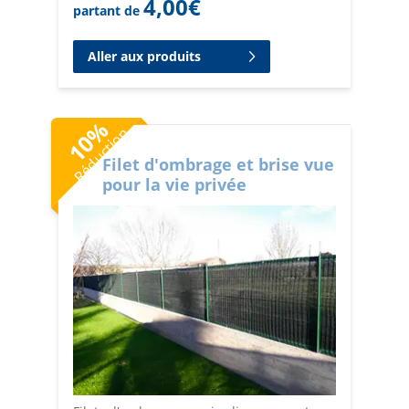
4,00
€
partant de
Aller aux produits
%
Réduction
10
Filet d'ombrage et brise vue
pour la vie privée