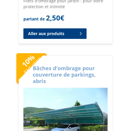
Filets d'ombrage pour jardin : pour votre
protection et intimité
2,50
€
partant de
Aller aux produits
%
Réduction
10
Bâches d'ombrage pour
couverture de parkings,
abris