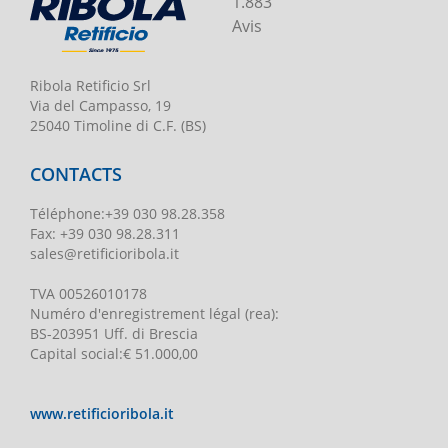
1.883
Avis
Ribola Retificio Srl
Via del Campasso, 19
25040 Timoline di C.F. (BS)
CONTACTS
Téléphone
:
+39 030 98.28.358
Fax:
+39 030 98.28.311
sales@retificioribola.it
TVA
00526010178
Numéro d'enregistrement légal
(rea):
BS-203951 Uff. di Brescia
Capital social
:
€ 51.000,00
www.retificioribola.it