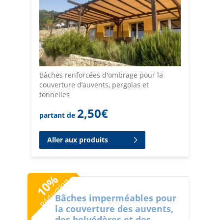
Bâches renforcées d'ombrage pour la
couverture d’auvents, pergolas et
tonnelles
2,50
€
partant de
Aller aux produits
%
Réduction
10
Bâches imperméables pour
la couverture des auvents,
des belvédères et des