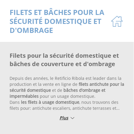
FILETS ET BÂCHES POUR LA
SÉCURITÉ DOMESTIQUE ET
D'OMBRAGE
Filets pour la sécurité domestique et
bâches de couverture et d'ombrage
Depuis des années, le Retificio Ribola est leader dans la
production et la vente en ligne de
filets antichute pour la
sécurité domestique
et de
bâches d’ombrage et
imperméables
pour un usage domestique.
Dans
les filets à usage domestique
, nous trouvons des
filets pour: antichute escaliers, antichute terrasses et
balcons, pour la sécurité des enfants.
Plus
Antichute lits ou réseaux playground pour aire de jeux
ou aires de jeux pour enfants. Non seulement cela, nous
trouvons également des filets pour la sécurité des