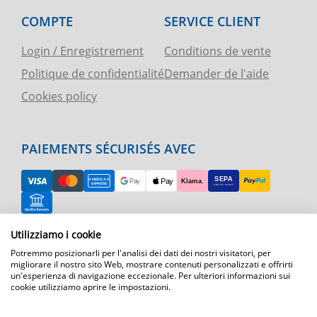
COMPTE
SERVICE CLIENT
Login / Enregistrement
Conditions de vente
Politique de confidentialité
Demander de l'aide
Cookies policy
PAIEMENTS SÉCURISÉS AVEC
RETOUR FACILE
Utilizziamo i cookie
Potremmo posizionarli per l'analisi dei dati dei nostri visitatori, per
ASSISTANCE TÉLÉPHONIQUE ET CARTE
migliorare il nostro sito Web, mostrare contenuti personalizzati e offrirti
un'esperienza di navigazione eccezionale. Per ulteriori informazioni sui
cookie utilizziamo aprire le impostazioni.
EXPÉDITION RAPIDE