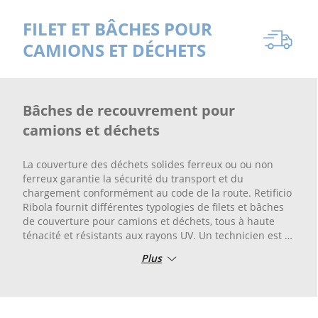
FILET ET BÂCHES POUR
CAMIONS ET DÉCHETS
Bâches de recouvrement pour
camions et déchets
La couverture des déchets solides ferreux ou ou non
ferreux garantie la sécurité du transport et du
chargement conformément au code de la route. Retificio
Ribola fournit différentes typologies de filets et bâches
de couverture pour camions et déchets, tous à haute
ténacité et résistants aux rayons UV. Un technicien est à
disposition pour conseiller l'achat de la bâche ou du filet
Plus
le plus adapté aux exigences du client.
Pour la vente en ligne de filets et bâches pour la
couverture des camions et des déchets Retificio Ribola