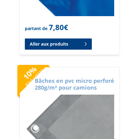
7,80
€
partant de
Aller aux produits
%
Réduction
10
Bâches en pvc micro perforé
280g/m² pour camions