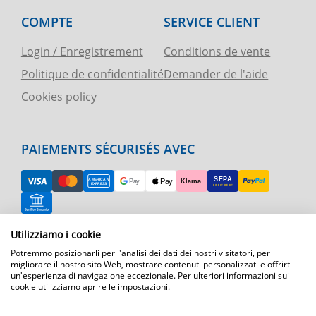
COMPTE
SERVICE CLIENT
Login / Enregistrement
Conditions de vente
Politique de confidentialité
Demander de l'aide
Cookies policy
PAIEMENTS SÉCURISÉS AVEC
RETOUR FACILE
Utilizziamo i cookie
Potremmo posizionarli per l'analisi dei dati dei nostri visitatori, per
ASSISTANCE TÉLÉPHONIQUE ET CARTE
migliorare il nostro sito Web, mostrare contenuti personalizzati e offrirti
un'esperienza di navigazione eccezionale. Per ulteriori informazioni sui
cookie utilizziamo aprire le impostazioni.
EXPÉDITION RAPIDE