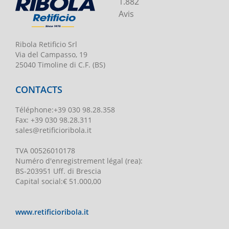
1.882
Avis
Ribola Retificio Srl
Via del Campasso, 19
25040 Timoline di C.F. (BS)
CONTACTS
Téléphone
:
+39 030 98.28.358
Fax:
+39 030 98.28.311
sales@retificioribola.it
TVA
00526010178
Numéro d'enregistrement légal
(rea):
BS-203951 Uff. di Brescia
Capital social
:
€ 51.000,00
www.retificioribola.it