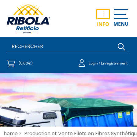
i
MENU
INFO
(0,00€)
Login / Enregistrement
home >
Production et Vente Filets en Fibres Synthétiqu