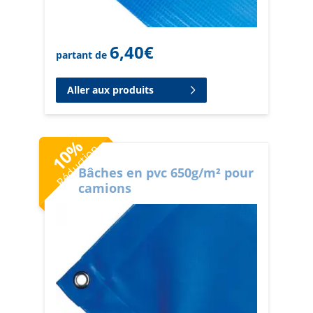
6,40
€
partant de
Aller aux produits
%
Réduction
10
Bâches en pvc 650g/m² pour
camions