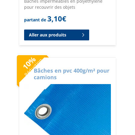
Bâches imperméables en polyéthylène
pour recouvrir des objets
3,10
€
partant de
Aller aux produits
%
Réduction
10
Bâches en pvc 400g/m² pour
camions