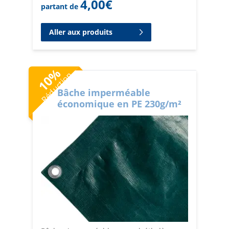
4,00
€
partant de
Aller aux produits
%
Réduction
10
Bâche imperméable
économique en PE 230g/m²