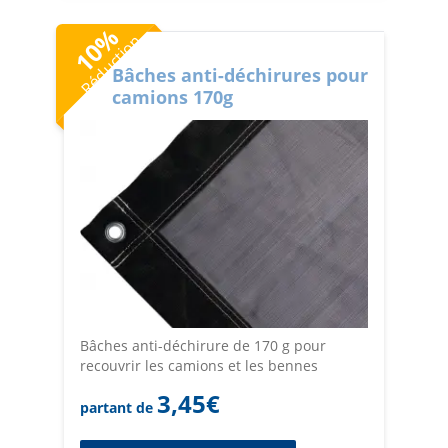
%
Réduction
10
Bâches anti-déchirures pour
camions 170g
Bâches anti-déchirure de 170 g pour
recouvrir les camions et les bennes
3,45
€
partant de