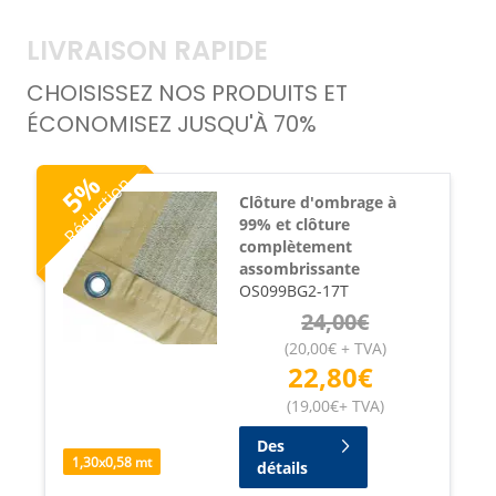
LIVRAISON RAPIDE
CHOISISSEZ NOS PRODUITS ET
ÉCONOMISEZ JUSQU'À 70%
%
Réduction
5
Clôture d'ombrage à
99% et clôture
complètement
assombrissante
OS099BG2-17T
24,00
€
(
20,00
€
+ TVA
)
22,80
€
(
19,00
€
+ TVA
)
Des
1,30
x
0,58
mt
détails