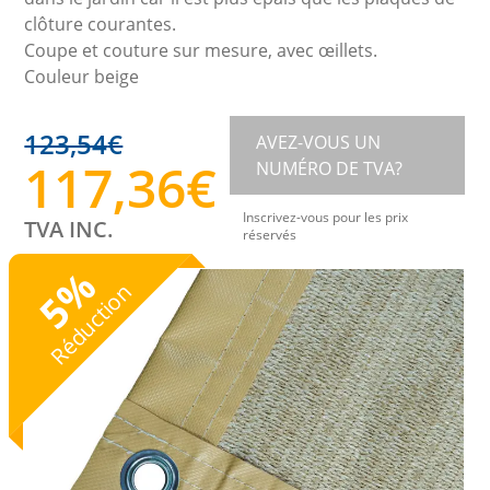
clôture courantes.
Coupe et couture sur mesure, avec œillets.
Couleur beige
123,54
€
AVEZ-VOUS UN
117,36
€
NUMÉRO DE TVA?
Inscrivez-vous pour les prix
TVA INC.
réservés
%
Réduction
5