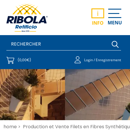
i
MENU
INFO
(0,00€)
Login / Enregistrement
home >
Production et Vente Filets en Fibres Synthétiqu