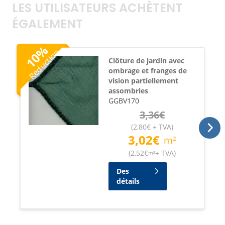
LES UTILISATEURS ACHÈTENT
ÉGALEMENT
%
Réduction
10
Clôture de jardin avec
ombrage et franges de
vision partiellement
assombries
GGBV170
3,36
€
(
2,80
€
+ TVA
)
3,02
€
m²
(
2,52
€
+ TVA
)
m²
Des
détails