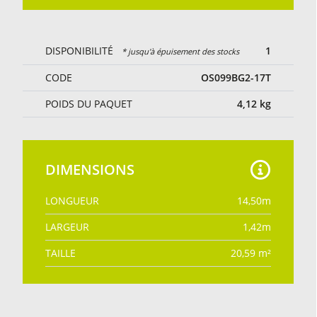
Coupe et couture sur mesure.
Couleur beige.
DISPONIBILITÉ
1
* jusqu'à épuisement des stocks
CODE
OS099BG2-17T
POIDS DU PAQUET
4,12
kg
DIMENSIONS
LONGUEUR
14,50
m
LARGEUR
1,42
m
TAILLE
20,59
m²