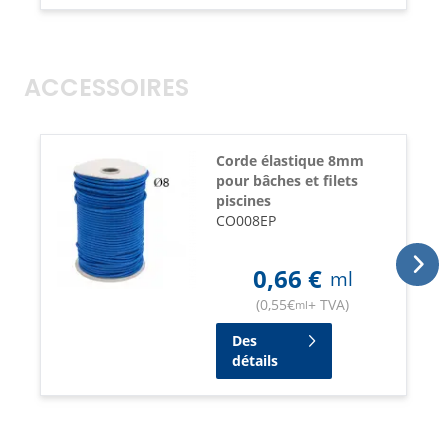
ACCESSOIRES
Corde élastique 8mm
pour bâches et filets
piscines
CO008EP
0,66
€
ml
(
0,55
€
+ TVA
)
ml
Des
détails