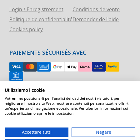
Login / Enregistrement
Conditions de vente
Politique de confidentialité
Demander de l'aide
Cookies policy
PAIEMENTS SÉCURISÉS AVEC
Utilizziamo i cookie
RETOUR FACILE
Potremmo posizionarli per l'analisi dei dati dei nostri visitatori, per
ASSISTANCE TÉLÉPHONIQUE ET CARTE
migliorare il nostro sito Web, mostrare contenuti personalizzati e offrirti
un'esperienza di navigazione eccezionale. Per ulteriori informazioni sui
cookie utilizziamo aprire le impostazioni.
EXPÉDITION RAPIDE
Expédition par courrier express dans toute l'Europe
Accettare tutti
Negare
T.immagine | agenzia di marketing