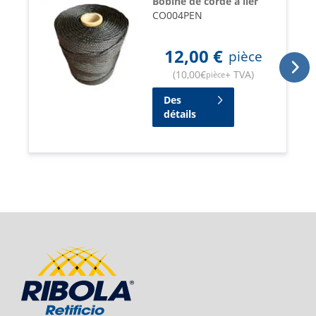
Bobine de corde à lier
CO004PEN
12,00
€
pièce
(
10,00
€
+ TVA
)
pièce
Des
détails