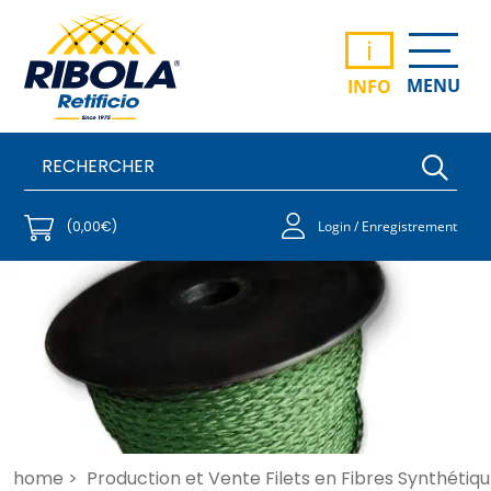
i
MENU
INFO
(0,00€)
Login / Enregistrement
home >
Production et Vente Filets en Fibres Synthétiqu