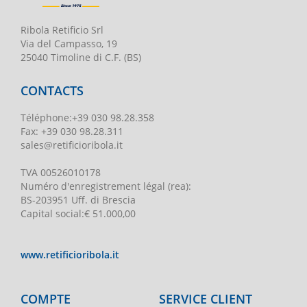
Ribola Retificio Srl
Via del Campasso, 19
25040 Timoline di C.F. (BS)
CONTACTS
Téléphone
:
+39 030 98.28.358
Fax:
+39 030 98.28.311
sales@retificioribola.it
TVA
00526010178
Numéro d'enregistrement légal
(rea):
BS-203951 Uff. di Brescia
Capital social
:
€ 51.000,00
www.retificioribola.it
COMPTE
SERVICE CLIENT