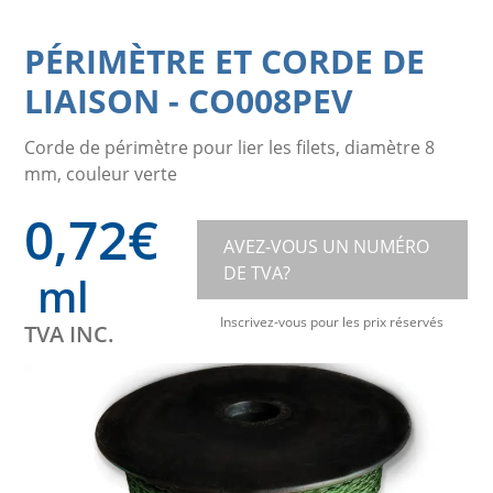
PÉRIMÈTRE ET CORDE DE
LIAISON
-
CO008PEV
Corde de périmètre pour lier les filets, diamètre 8
mm, couleur verte
0,72
€
AVEZ-VOUS UN NUMÉRO
DE TVA?
ml
Inscrivez-vous pour les prix réservés
TVA INC.