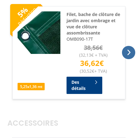
%
Réduction
5
Filet, bache de clôture de
jardin avec ombrage et
vue de clôture
assombrissante
OMB090-17T
38,56
€
(
32,13
€
+ TVA
)
36,62
€
(
30,52
€
+ TVA
)
Des
5,25
x
1,36
mt
détails
ACCESSOIRES