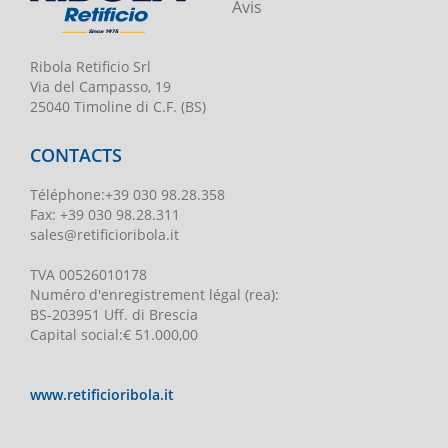
Avis
Ribola Retificio Srl
Via del Campasso, 19
25040 Timoline di C.F. (BS)
CONTACTS
Téléphone
:
+39 030 98.28.358
Fax:
+39 030 98.28.311
sales@retificioribola.it
TVA
00526010178
Numéro d'enregistrement légal
(rea):
BS-203951 Uff. di Brescia
Capital social
:
€ 51.000,00
www.retificioribola.it