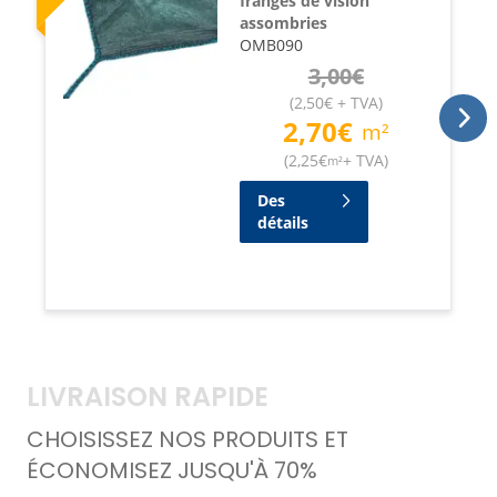
franges de vision
assombries
OMB090
3,00
€
(
2,50
€
+ TVA
)
2,70
€
m²
(
2,25
€
+ TVA
)
m²
Des
détails
LIVRAISON RAPIDE
CHOISISSEZ NOS PRODUITS ET
ÉCONOMISEZ JUSQU'À 70%