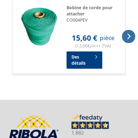
Bobine de corde pour
attacher
CO004PEV
15,60
€
pièce
(
13,00
€
+ TVA
)
pièce
Des
détails
1.882