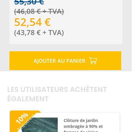
55,30
€
(
46,08
€
+ TVA
)
52,54
€
(
43,78
€
+ TVA
)
AJOUTER AU PANIER
LES UTILISATEURS ACHÈTENT
ÉGALEMENT
%
Réduction
10
Clôture de jardin
ombragée à 90% et