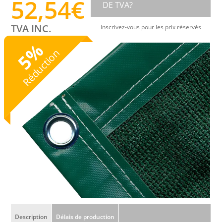
52,54
€
DE TVA?
TVA INC.
Inscrivez-vous pour les prix réservés
%
Réduction
5
Description
Délais de production