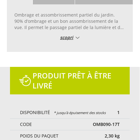
Ombrage et assombrissement partiel du jardin.
90% d‘ombrage et un bon assombrissement de la
vue. Il permet le passage partiel de la lumière et de
l‘air.
scopri
Bord pvc renforcé avec double couture, avec œillets
en aluminium placés tous les 50 cm pour faciliter la
pose.
Coupe et couture sur mesure.
Couleur verte.
PRODUIT PRÊT À ÊTRE
LIVRÉ
DISPONIBILITÉ
1
* jusqu'à épuisement des stocks
CODE
OMB090-17T
POIDS DU PAQUET
2,30
kg