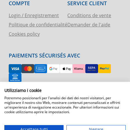
COMPTE
SERVICE CLIENT
Login / Enregistrement
Conditions de vente
Politique de confidentialité
Demander de l'aide
Cookies policy
PAIEMENTS SÉCURISÉS AVEC
Utilizziamo i cookie
RETOUR FACILE
Potremmo posizionarli per l'analisi dei dati dei nostri visitatori, per
ASSISTANCE TÉLÉPHONIQUE ET CARTE
migliorare il nostro sito Web, mostrare contenuti personalizzati e offrirti
un'esperienza di navigazione eccezionale. Per ulteriori informazioni sui
cookie utilizziamo aprire le impostazioni.
EXPÉDITION RAPIDE
Expédition par courrier express dans toute l'Europe
Accettare tutti
Negare