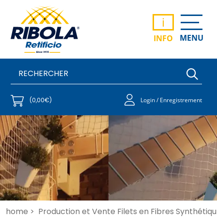
i
MENU
INFO
(0,00€)
Login / Enregistrement
home >
Production et Vente Filets en Fibres Synthétiqu