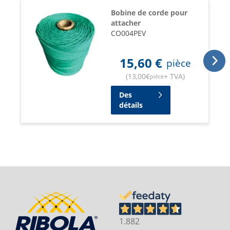
Bobine de corde pour
attacher
CO004PEV
15,60
€
pièce
(
13,00
€
+ TVA
)
pièce
Des
détails
1.882