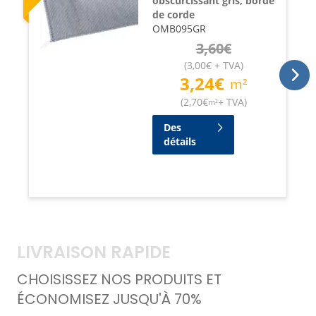
obscurcissant gris, bordé
de corde
OMB095GR
3,60
€
(
3,00
€
+ TVA
)
3,24
€
m²
(
2,70
€
+ TVA
)
m²
Des
détails
LIVRAISON RAPIDE
CHOISISSEZ NOS PRODUITS ET
ÉCONOMISEZ JUSQU'À 70%