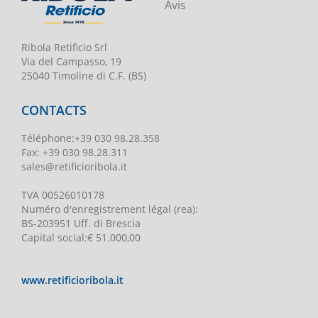
Avis
Ribola Retificio Srl
Via del Campasso, 19
25040 Timoline di C.F. (BS)
CONTACTS
Téléphone
:
+39 030 98.28.358
Fax:
+39 030 98.28.311
sales@retificioribola.it
TVA
00526010178
Numéro d'enregistrement légal
(rea):
BS-203951 Uff. di Brescia
Capital social
:
€ 51.000,00
www.retificioribola.it