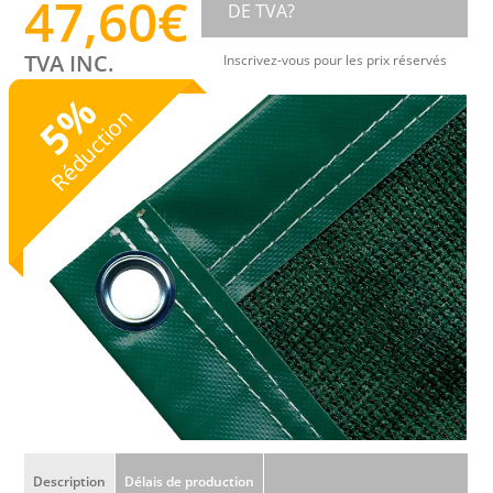
47,60
€
DE TVA?
TVA INC.
Inscrivez-vous pour les prix réservés
%
Réduction
5
Description
Délais de production