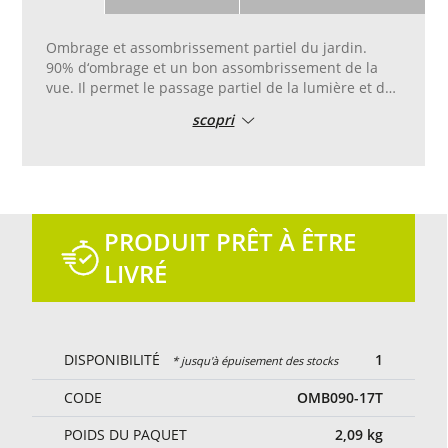
Ombrage et assombrissement partiel du jardin.
90% d‘ombrage et un bon assombrissement de la
vue. Il permet le passage partiel de la lumière et de
l‘air.
scopri
Bord pvc renforcé avec double couture, avec œillets
en aluminium placés tous les 50 cm pour faciliter la
pose.
Coupe et couture sur mesure.
Couleur verte.
PRODUIT PRÊT À ÊTRE
LIVRÉ
DISPONIBILITÉ
1
* jusqu'à épuisement des stocks
CODE
OMB090-17T
POIDS DU PAQUET
2,09
kg