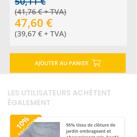
50,11
€
(
41,76
€
+ TVA
)
47,60
€
(
39,67
€
+ TVA
)
AJOUTER AU PANIER
LES UTILISATEURS ACHÈTENT
ÉGALEMENT
%
Réduction
10
95% tissu de clôture de
jardin ombrageant et