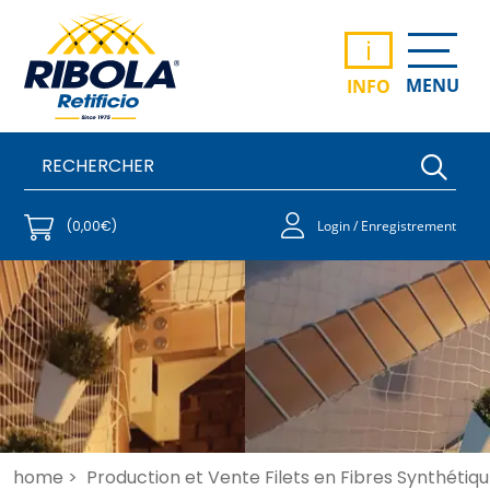
i
MENU
INFO
(0,00€)
Login / Enregistrement
home >
Production et Vente Filets en Fibres Synthétiqu