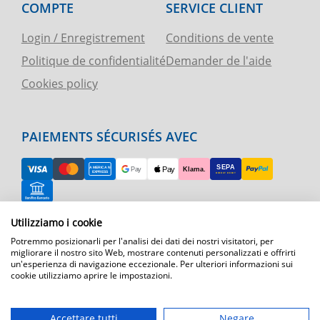
COMPTE
SERVICE CLIENT
Login / Enregistrement
Conditions de vente
Politique de confidentialité
Demander de l'aide
Cookies policy
PAIEMENTS SÉCURISÉS AVEC
Utilizziamo i cookie
RETOUR FACILE
Potremmo posizionarli per l'analisi dei dati dei nostri visitatori, per
ASSISTANCE TÉLÉPHONIQUE ET CARTE
migliorare il nostro sito Web, mostrare contenuti personalizzati e offrirti
un'esperienza di navigazione eccezionale. Per ulteriori informazioni sui
cookie utilizziamo aprire le impostazioni.
EXPÉDITION RAPIDE
Expédition par courrier express dans toute l'Europe
Accettare tutti
Negare