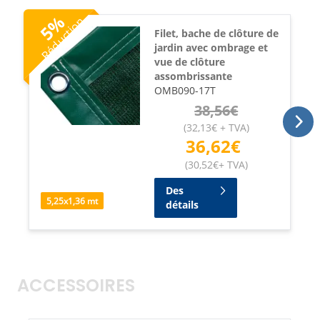
%
Réduction
5
Filet, bache de clôture de
jardin avec ombrage et
vue de clôture
assombrissante
OMB090-17T
38,56
€
(
32,13
€
+ TVA
)
36,62
€
(
30,52
€
+ TVA
)
Des
5,25
x
1,36
mt
détails
ACCESSOIRES