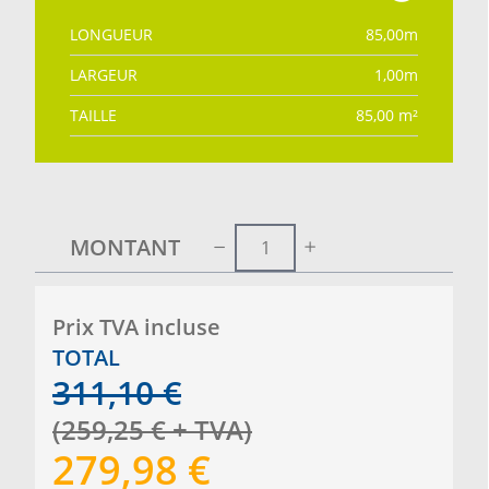
LONGUEUR
85,00
m
LARGEUR
1,00
m
TAILLE
85,00
m²
MONTANT
Prix ​​TVA incluse
TOTAL
311,10
€
(
259,25
€
+ TVA
)
279,98
€