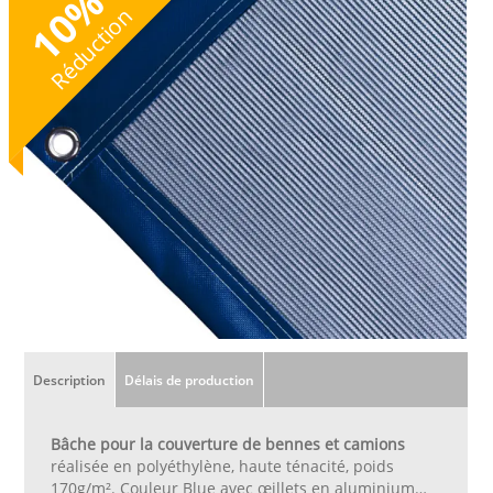
%
10
Réduction
Description
Délais de production
Bâche pour la couverture de bennes et camions
réalisée en polyéthylène, haute ténacité, poids
170g/m². Couleur Blue avec œillets en aluminium