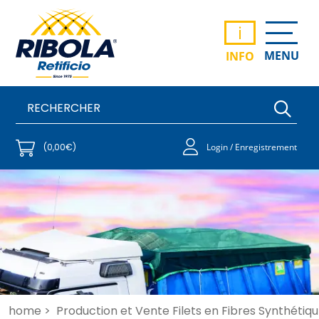
i
MENU
INFO
(0,00€)
Login / Enregistrement
home >
Production et Vente Filets en Fibres Synthétiqu