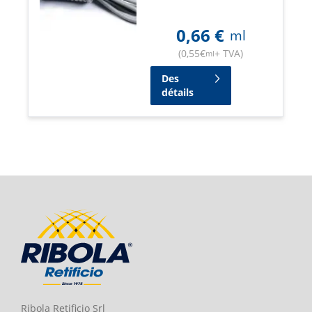
0,66
€
ml
(
0,55
€
+ TVA
)
ml
Des
détails
Ribola Retificio Srl