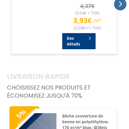
4,37
€
(
3,64
€
+ TVA
)
3,93
€
m²
(
3,28
€
+ TVA
)
m²
Des
détails
LIVRAISON RAPIDE
CHOISISSEZ NOS PRODUITS ET
ÉCONOMISEZ JUSQU'À 70%
%
Réduction
5
Bâche couverture de
benne en polyéthylène,
170 gr/m² blue. Œillets