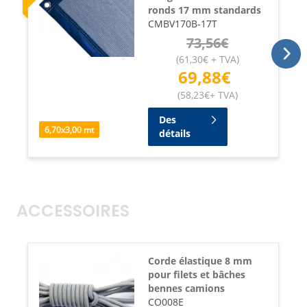
ronds 17 mm standards
CMBV170B-17T
73,56
€
(
61,30
€
+ TVA
)
69,88
€
(
58,23
€
+ TVA
)
Des
6,70
x
3,00
mt
détails
ACCESSOIRES
Corde élastique 8 mm
pour filets et bâches
bennes camions
CO008E