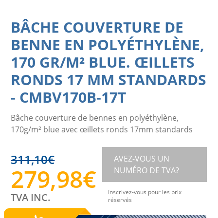
BÂCHE COUVERTURE DE
BENNE EN POLYÉTHYLÈNE,
170 GR/M² BLUE. ŒILLETS
RONDS 17 MM STANDARDS
-
CMBV170B-17T
Bâche couverture de bennes en polyéthylène,
170g/m² blue avec œillets ronds 17mm standards
311,10
€
AVEZ-VOUS UN
279,98
€
NUMÉRO DE TVA?
Inscrivez-vous pour les prix
TVA INC.
réservés