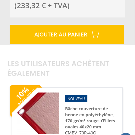
(
233,32
€
+ TVA
)
AJOUTER AU PANIER
LES UTILISATEURS ACHÈTENT
ÉGALEMENT
%
Réduction
10
NOUVEAU
Bâche couverture de
benne en polyéthylène,
170 gr/m² rouge. Œillets
ovales 40x20 mm
CMBV170R-40O