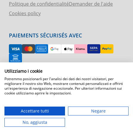
Politique de confidentialité
Demander de l'aide
Cookies policy
PAIEMENTS SÉCURISÉS AVEC
Utilizziamo i cookie
RETOUR FACILE
Potremmo posizionarli per l'analisi dei dati dei nostri visitatori, per
ASSISTANCE TÉLÉPHONIQUE ET CARTE
migliorare il nostro sito Web, mostrare contenuti personalizzati e offrirti
un'esperienza di navigazione eccezionale. Per ulteriori informazioni sui
cookie utilizziamo aprire le impostazioni.
EXPÉDITION RAPIDE
Expédition par courrier express dans toute l'Europe
Accettare tutti
Negare
T.immagine | agenzia di marketing
No, aggiusta