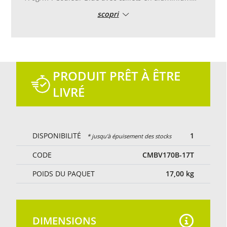
ronds 17mm disposés tous les 50cm. Renfort en pvc
scopri
100mm replié avec double couture.
La bâche n'est pas imperméable mais elle est
épaisse et en polyéthylène
PRODUIT PRÊT À ÊTRE
LIVRÉ
DISPONIBILITÉ
1
* jusqu'à épuisement des stocks
CODE
CMBV170B-17T
POIDS DU PAQUET
17,00
kg
DIMENSIONS