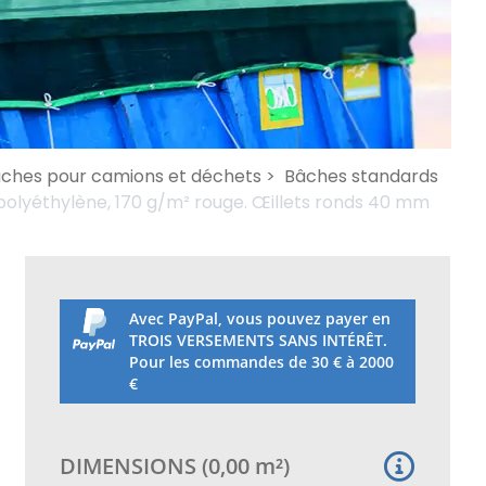
bâches pour camions et déchets >
Bâches standards
olyéthylène, 170 g/m² rouge. Œillets ronds 40 mm
Avec PayPal, vous pouvez payer en
TROIS VERSEMENTS SANS INTÉRÊT.
Pour les commandes de 30 € à 2000
€
DIMENSIONS
(
0,00
m²
)