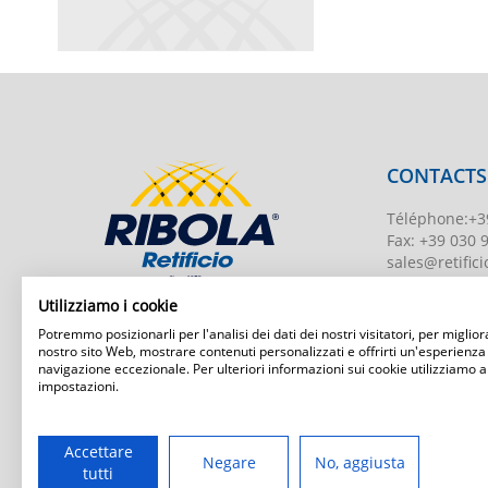
CONTACTS
Téléphone
:
+3
Fax:
+39 030 
sales@retificio
TVA
00526010
Utilizziamo i cookie
Numéro d'enr
Potremmo posizionarli per l'analisi dei dati dei nostri visitatori, per migliora
BS-203951 Uff
nostro sito Web, mostrare contenuti personalizzati e offrirti un'esperienza
navigazione eccezionale. Per ulteriori informazioni sui cookie utilizziamo a
Capital social
:
impostazioni.
Ribola Retificio Srl
Via del Campasso, 19
25040 Timoline di C.F. (BS)
www.retificior
Accettare
Negare
No, aggiusta
tutti