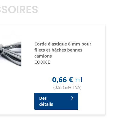
SOIRES
Corde élastique 8 mm pour
filets et bâches bennes
camions
CO008E
0,66
€
ml
(
0,55
€
+ TVA
)
ml
Des
détails