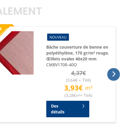
GALEMENT
%
ction
NOUVEAU
Bâche couverture de benne en
polyéthylène, 170 gr/m² rouge.
Œillets ovales 40x20 mm
CMBV170R-40O
4,37
€
(
3,64
€
+ TVA
)
3,93
€
m²
(
3,28
€
+ TVA
)
m²
Des
détails