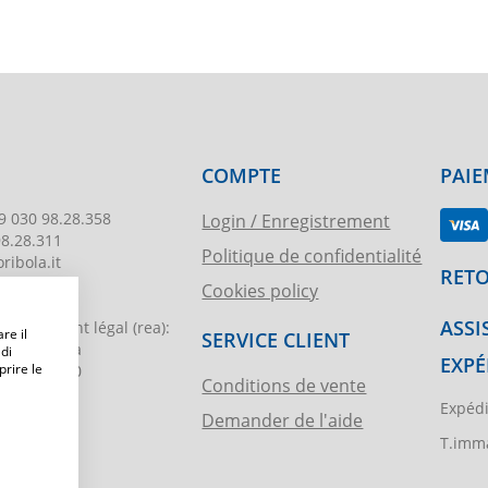
COMPTE
PAIE
9 030 98.28.358
Login / Enregistrement
98.28.311
Politique de confidentialité
ribola.it
RETO
Cookies policy
178
ASSI
egistrement légal
(rea):
re il
SERVICE CLIENT
. di Brescia
 di
EXPÉ
prire le
€ 51.000,00
Conditions de vente
Expédi
Demander de l'aide
ibola.it
T.imma