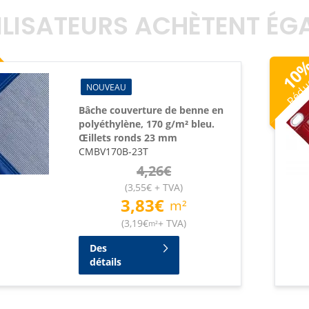
TILISATEURS ACHÈTENT É
Rédu
10
NOUVEAU
Bâche couverture de benne en
polyéthylène, 170 g/m² bleu.
Œillets ronds 23 mm
CMBV170B-23T
4,26
€
(
3,55
€
+ TVA
)
3,83
€
m²
(
3,19
€
+ TVA
)
m²
Des
détails