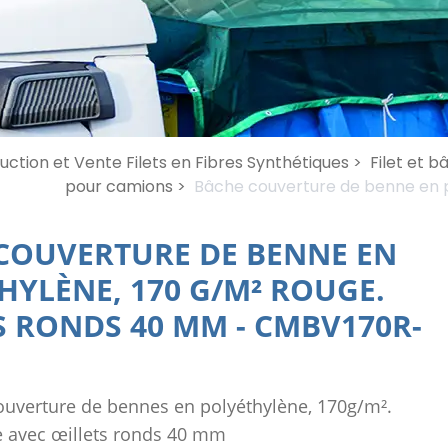
uction et Vente Filets en Fibres Synthétiques >
Filet et 
pour camions >
Bâche couverture de benne en p
COUVERTURE DE BENNE EN
HYLÈNE, 170 G/M² ROUGE.
S RONDS 40 MM
-
CMBV170R-
uverture de bennes en polyéthylène, 170g/m².
 avec œillets ronds 40 mm