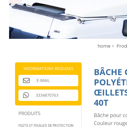
home >
Prod
INFORMATIONS REQUISES
BÂCHE 
POLYÉT
E-MAIL
ŒILLET
3334870763
40T
PRODUITS
Bâche pour co
Couleur rouge
FILETS ET FEUILLES DE PROTECTION