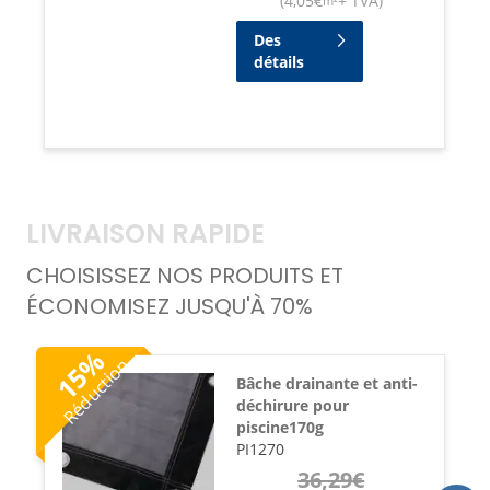
(
4,05
€
+ TVA
)
m²
Des
détails
LIVRAISON RAPIDE
CHOISISSEZ NOS PRODUITS ET
ÉCONOMISEZ JUSQU'À 70%
%
Réduction
15
Bâche drainante et anti-
déchirure pour
piscine170g
PI1270
36,29
€