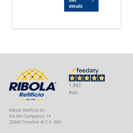
Des
détails
1.883
Avis
Ribola Retificio Srl
Via del Campasso, 19
25040 Timoline di C.F. (BS)