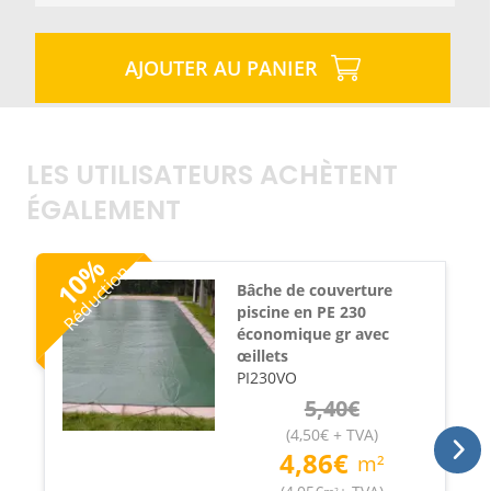
AJOUTER AU PANIER
LES UTILISATEURS ACHÈTENT
ÉGALEMENT
%
Réduction
10
Bâche de couverture
piscine en PE 230
économique gr avec
œillets
PI230VO
5,40
€
(
4,50
€
+ TVA
)
4,86
€
m²