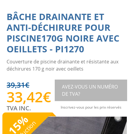
BÂCHE DRAINANTE ET
ANTI-DÉCHIRURE POUR
PISCINE170G NOIRE AVEC
OEILLETS
-
PI1270
Couverture de piscine drainante et résistante aux
déchirures 170 g noir avec oeillets
39,31
€
AVEZ-VOUS UN NUMÉRO
33,42
€
DE TVA?
TVA INC.
Inscrivez-vous pour les prix réservés
%
15
Réduction