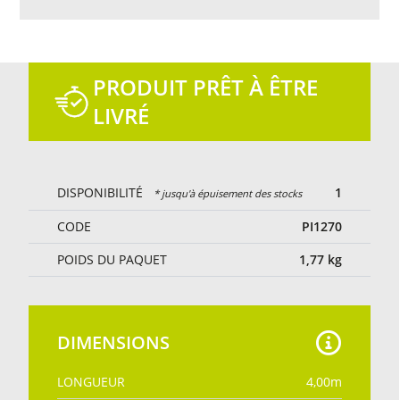
Empêche la chute de petites feuilles et de la saleté
portée par le vent.
Cela permet le passage de la pluie.
Tissu anti-déchirure: en cas de déchirure, le tissu ne
se déchire pas davantage et la déchirure ne s‘élargit
PRODUIT PRÊT À ÊTRE
pas.
LIVRÉ
DISPONIBILITÉ
1
* jusqu'à épuisement des stocks
CODE
PI1270
POIDS DU PAQUET
1,77
kg
DIMENSIONS
LONGUEUR
4,00
m