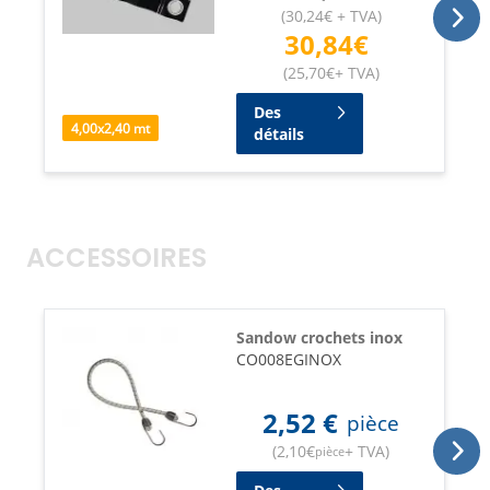
(
30,24
€
+ TVA
)
30,84
€
(
25,70
€
+ TVA
)
Des
4,00
x
2,40
mt
détails
ACCESSOIRES
Sandow crochets inox
CO008EGINOX
2,52
€
pièce
(
2,10
€
+ TVA
)
pièce