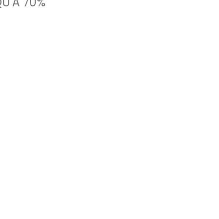
U'À 70%