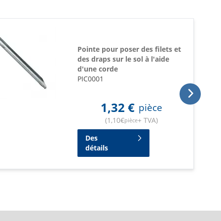
Pointe pour poser des filets et
des draps sur le sol à l'aide
d'une corde
PIC0001
1,32
€
pièce
(
1,10
€
+ TVA
)
pièce
Des
détails