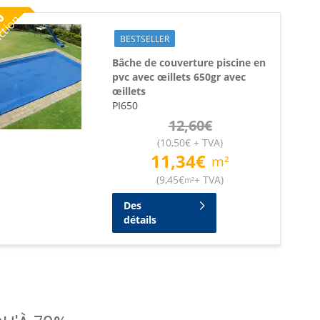
%
ction
BESTSELLER
Bâche de couverture piscine en
pvc avec œillets 650gr avec
œillets
PI650
12,60
€
(
10,50
€
+ TVA
)
11,34
€
m²
(
9,45
€
+ TVA
)
m²
Des
détails