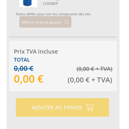
CO008EP
Faites défiler pour voir les composants des kits
Afficher le kit et ajouter
Prix ​​TVA incluse
TOTAL
0,00
€
(
0,00
€
+ TVA
)
0,00
€
(
0,00
€
+ TVA
)
AJOUTER AU PANIER