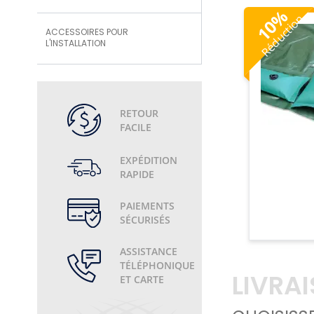
%
Réduction
10
ACCESSOIRES POUR
L'INSTALLATION
RETOUR
FACILE
EXPÉDITION
RAPIDE
PAIEMENTS
SÉCURISÉS
ASSISTANCE
TÉLÉPHONIQUE
LIVRA
ET CARTE