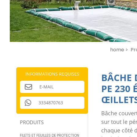
home >
Pr
INFORMATIONS REQUISES
BÂCHE 
PE 230
E-MAIL
ŒILLET
3334870763
Bâche couvert
sur tout le p
PRODUITS
chaque côté de
FILETS ET FEUILLES DE PROTECTION