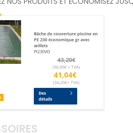
EZ NOS PRODUITS ET ÉCONOMISEZ JUSQ
Bâche de couverture piscine en
PE 230 économique gr avec
œillets
PI230VO
43,20
€
(
36,00
€
+ TVA
)
41,04
€
(
34,20
€
+ TVA
)
Des
t
détails
SOIRES