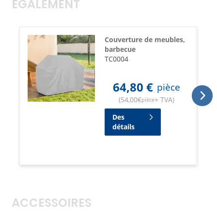
ÉGALEMENT
Couverture de meubles,
barbecue
TC0004
64,80
€
pièce
(
54,00
€
+ TVA
)
pièce
Des
détails
ACCESSOIRES