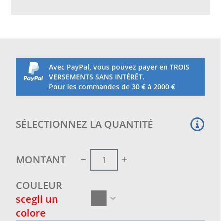
Complet avec des oeillets et une corde élastique
diam. 8 mm enfilée pour la fermeture de la toile
même les jours venteux.
Mesure : longueur mt. 3 x largeur mt. 3 x hauteur
1.20 pour canapé
Avec PayPal, vous pouvez payer en TROIS
VERSEMENTS SANS INTÉRÊT.
Pour les commandes de 30 € à 2000 €
SÉLECTIONNEZ LA QUANTITÉ
MONTANT
COULEUR
scegli un
colore