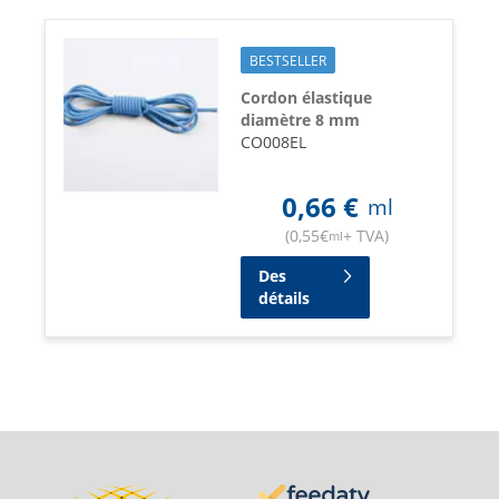
BESTSELLER
Cordon élastique
diamètre 8 mm
CO008EL
0,66
€
ml
(
0,55
€
+ TVA
)
ml
Des
détails