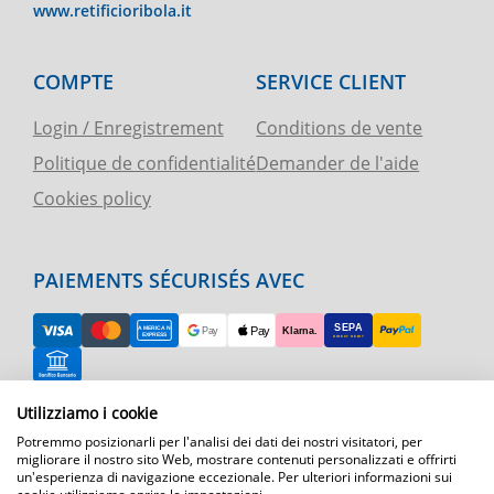
www.retificioribola.it
COMPTE
SERVICE CLIENT
Login / Enregistrement
Conditions de vente
Politique de confidentialité
Demander de l'aide
Cookies policy
PAIEMENTS SÉCURISÉS AVEC
Utilizziamo i cookie
RETOUR FACILE
Potremmo posizionarli per l'analisi dei dati dei nostri visitatori, per
ASSISTANCE TÉLÉPHONIQUE ET CARTE
migliorare il nostro sito Web, mostrare contenuti personalizzati e offrirti
un'esperienza di navigazione eccezionale. Per ulteriori informazioni sui