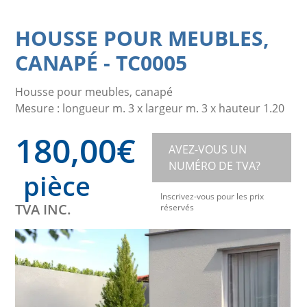
HOUSSE POUR MEUBLES,
CANAPÉ
-
TC0005
Housse pour meubles, canapé
Mesure : longueur m. 3 x largeur m. 3 x hauteur 1.20
180,00
€
AVEZ-VOUS UN
NUMÉRO DE TVA?
pièce
Inscrivez-vous pour les prix
TVA INC.
réservés