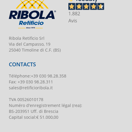
1.882
Avis
Ribola Retificio Srl
Via del Campasso, 19
25040 Timoline di C.F. (BS)
CONTACTS
Téléphone
:
+39 030 98.28.358
Fax:
+39 030 98.28.311
sales@retificioribola.it
TVA
00526010178
Numéro d'enregistrement légal
(rea):
BS-203951 Uff. di Brescia
Capital social
:
€ 51.000,00