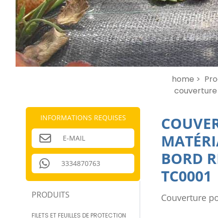
home >
Pro
couverture 
INFORMATIONS REQUISES
COUVER
MATÉRI
E-MAIL
BORD R
3334870763
TC0001
PRODUITS
Couverture po
FILETS ET FEUILLES DE PROTECTION