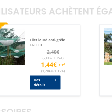
TILISATEURS ACHÈTENT É
ion
Filet lourd anti-grêle
GR0001
2,40
€
(
2,00
€
+ TVA
)
1,44
€
m²
(
1,20
€
+ TVA
)
m²
Des
détails