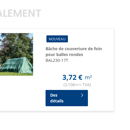
GALEMENT
NOUVEAU
Bâche de couverture de foin
pour balles rondes
BAL230-17T
3,72
€
m²
(
3,10
€
+ TVA
)
m²
Des
détails