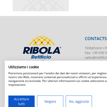
CONTACTS
Téléphone
:
+3
Fax:
+39 030 
sales@retificio
TVA
00526010
Utilizziamo i cookie
Numéro d'enr
Potremmo posizionarli per l'analisi dei dati dei nostri visitatori, per migliora
BS-203951 Uff
nostro sito Web, mostrare contenuti personalizzati e offrirti un'esperienza
navigazione eccezionale. Per ulteriori informazioni sui cookie utilizziamo a
Capital social
:
impostazioni.
Ribola Retificio Srl
Via del Campasso, 19
25040 Timoline di C.F. (BS)
www.retificior
Accettare
Negare
No, aggiusta
tutti