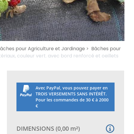
 bâches pour Agriculture et Jardinage >
Bâches pour
riaux, couleur vert. avec bord renforcé et oeillets
Avec PayPal, vous pouvez payer en
TROIS VERSEMENTS SANS INTÉRÊT.
Pour les commandes de 30 € à 2000
€
DIMENSIONS
(
0,00
m²
)