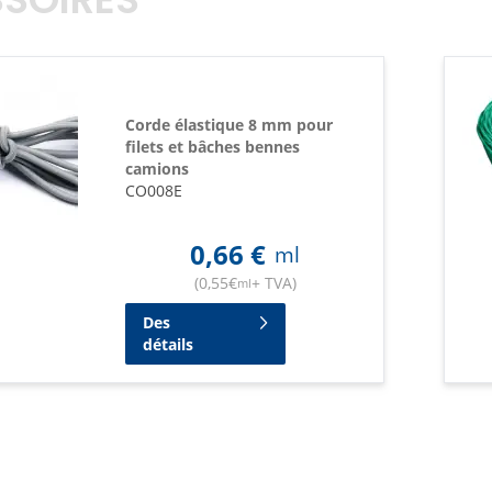
SOIRES
Corde élastique 8 mm pour
filets et bâches bennes
camions
CO008E
0,66
€
ml
(
0,55
€
+ TVA
)
ml
Des
détails