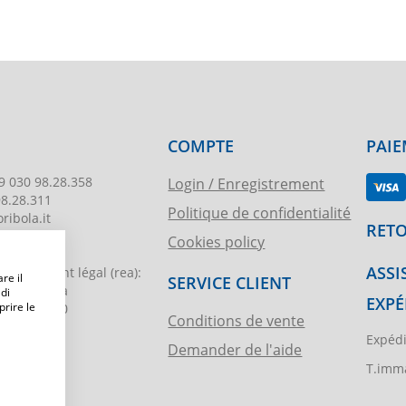
COMPTE
PAIE
9 030 98.28.358
Login / Enregistrement
98.28.311
Politique de confidentialité
ribola.it
RETO
Cookies policy
178
ASSI
egistrement légal
(rea):
re il
SERVICE CLIENT
. di Brescia
 di
EXPÉ
prire le
€ 51.000,00
Conditions de vente
Expédi
Demander de l'aide
ibola.it
T.imma