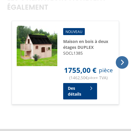
ÉGALEMENT
NOUVEAU
Maison en bois à deux
étages DUPLEX
SOCL1385
1755,00
€
pièce
(
1462,50
€
+ TVA
)
pièce
Des
détails