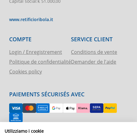
Capital social
:
€ 51.000,00
www.retificioribola.it
COMPTE
SERVICE CLIENT
Login / Enregistrement
Conditions de vente
Politique de confidentialité
Demander de l'aide
Cookies policy
PAIEMENTS SÉCURISÉS AVEC
Utilizziamo i cookie
RETOUR FACILE