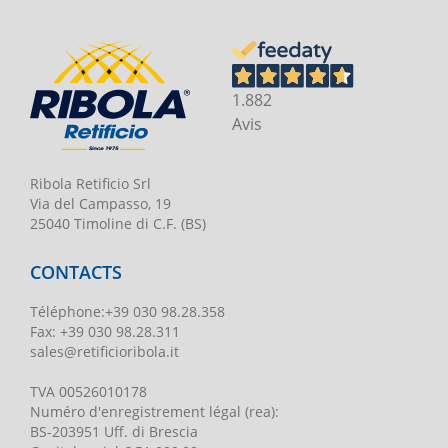
1.882
Avis
Ribola Retificio Srl
Via del Campasso, 19
25040 Timoline di C.F. (BS)
CONTACTS
Téléphone
:
+39 030 98.28.358
Fax:
+39 030 98.28.311
sales@retificioribola.it
TVA
00526010178
Numéro d'enregistrement légal
(rea):
BS-203951 Uff. di Brescia