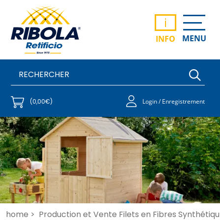
i
MENU
INFO
(0,00€)
Login / Enregistrement
home >
Production et Vente Filets en Fibres Synthétiqu