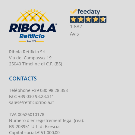
1.882
Avis
Ribola Retificio Srl
Via del Campasso, 19
25040 Timoline di C.F. (BS)
CONTACTS
Téléphone
:
+39 030 98.28.358
Fax:
+39 030 98.28.311
sales@retificioribola.it
TVA
00526010178
Numéro d'enregistrement légal
(rea):
BS-203951 Uff. di Brescia
Capital social
:
€ 51.000,00