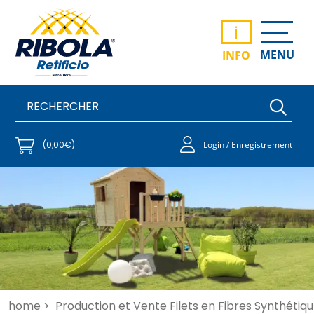
i
MENU
INFO
(0,00€)
Login / Enregistrement
home >
Production et Vente Filets en Fibres Synthétiqu