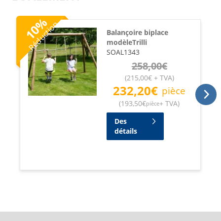
%
Réduction
10
Balançoire biplace
modèleTrilli
SOAL1343
258,00
€
(
215,00
€
+ TVA
)
232,20
€
pièce
(
193,50
€
+ TVA
)
pièce
Des
détails