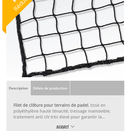
Réduction
Description
Délais de production
Filet de clôture pour terrains de padel
, tissé en
polyéthylène haute ténacité, tressage inamovible,
traitement anti UV très élevé pour garantir la
résistance aux agents atmosphériques. De couleur
scopri
vert, blanc o noire avec maille cm 4,5x4,5 et tissé