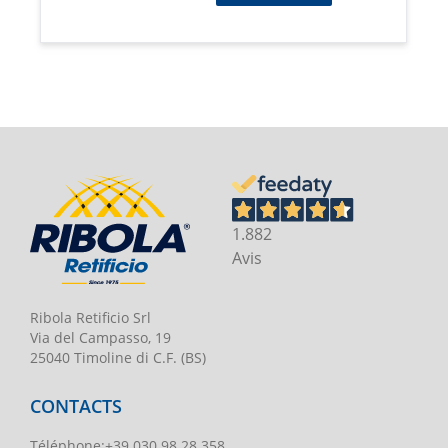
1.882
Avis
Ribola Retificio Srl
Via del Campasso, 19
25040 Timoline di C.F. (BS)
CONTACTS
Téléphone
:
+39 030 98.28.358