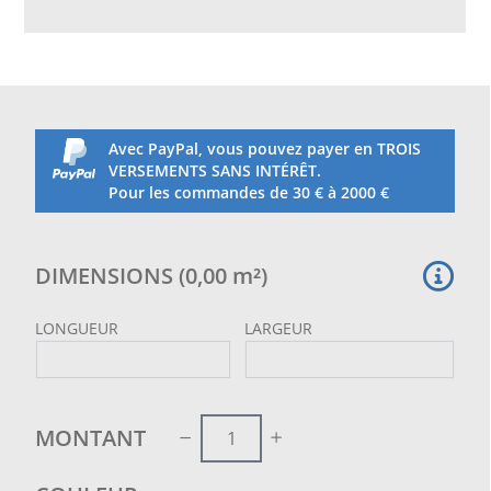
avec un fil de 2 mm de diamètre. Confection sur
mesure avec bordure sur tout le périmètre, et corde
en polyéthylène haute ténacité diam. 8 mm. Spécial
pour les terrains de tennis et polyvalents pour la
protection latérale qui permet d‘éviter la sortie des
balles de padel.
Avec PayPal, vous pouvez payer en TROIS
La coupe sur mesure et la bordure avec une corde
VERSEMENTS SANS INTÉRÊT.
sur tout le périmètre sont compris dans le prix
Pour les commandes de 30 € à 2000 €
DIMENSIONS
(
0,00
m²
)
LONGUEUR
LARGEUR
MONTANT