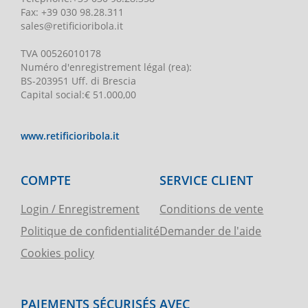
Fax:
+39 030 98.28.311
sales@retificioribola.it
TVA
00526010178
Numéro d'enregistrement légal
(rea):
BS-203951 Uff. di Brescia
Capital social
:
€ 51.000,00
www.retificioribola.it
COMPTE
SERVICE CLIENT
Login / Enregistrement
Conditions de vente
Politique de confidentialité
Demander de l'aide
Cookies policy
PAIEMENTS SÉCURISÉS AVEC