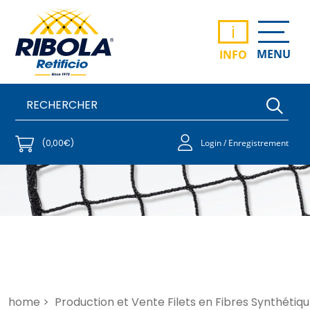
i
MENU
INFO
(0,00€)
Login / Enregistrement
home >
Production et Vente Filets en Fibres Synthétiqu