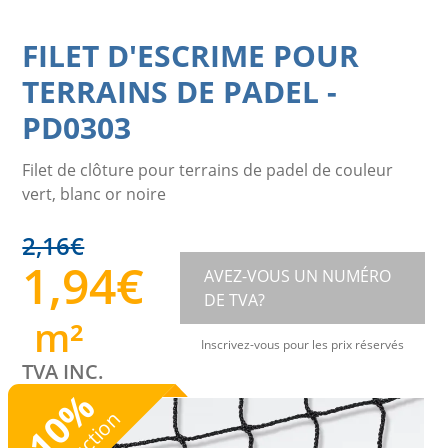
FILET D'ESCRIME POUR
TERRAINS DE PADEL
-
PD0303
Filet de clôture pour terrains de padel de couleur
vert, blanc or noire
2,16
€
1,94
€
AVEZ-VOUS UN NUMÉRO
DE TVA?
m²
Inscrivez-vous pour les prix réservés
TVA INC.
%
10