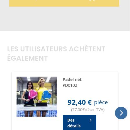
LES UTILISATEURS ACHÈTENT
ÉGALEMENT
Padel net
PD0102
92,40
€
pièce
(
77,00
€
+ TVA
)
pièce
Des
détails