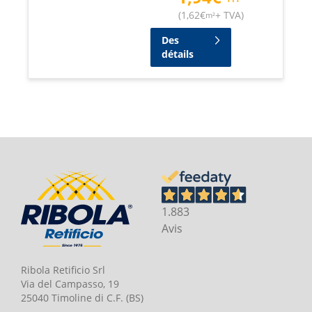
(
1,62
€
+ TVA
)
m²
Des
détails
1.883
Avis
Ribola Retificio Srl
Via del Campasso, 19
25040 Timoline di C.F. (BS)