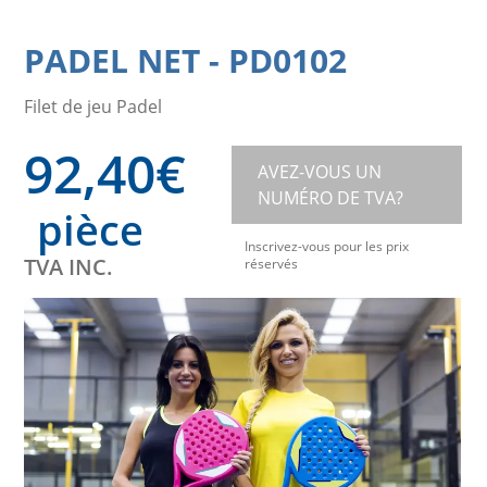
PADEL NET
-
PD0102
Filet de jeu Padel
92,40
€
AVEZ-VOUS UN
NUMÉRO DE TVA?
pièce
Inscrivez-vous pour les prix
TVA INC.
réservés