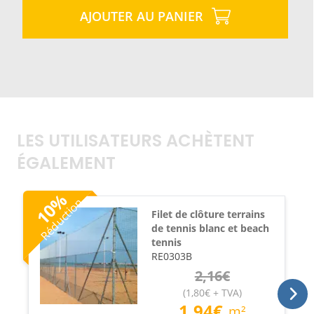
AJOUTER AU PANIER
LES UTILISATEURS ACHÈTENT
ÉGALEMENT
%
Réduction
10
Filet de clôture terrains
de tennis blanc et beach
tennis
RE0303B
2,16
€
(
1,80
€
+ TVA
)
1,94
€
m²