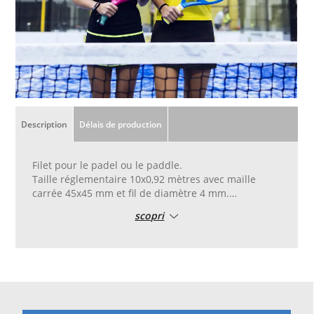
Description
Délais de production
Filet pour le padel ou le paddle.
Taille réglementaire 10x0,92 mètres avec maille
carrée 45x45 mm et fil de diamètre 4 mm.
Tissé en polypropylène haute ténacité, de couleur
scopri
noire et stabilisé aux UV, thermofixé à l‘autoclave.
Il est fini avec un ruban de PVC blanc haute ténacité
sur la partie supérieure et un ruban de PVC haute
ténacité avec des oeillets sur les deux verticales.
Livré avec un câble en acier pour tendre la partie
supérieure avec un diamètre de 5 mm et une corde
pour attacher en bas.