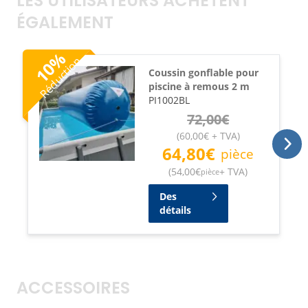
LES UTILISATEURS ACHÈTENT
ÉGALEMENT
%
Réduction
10
Coussin gonflable pour
piscine à remous 2 m
PI1002BL
72,00
€
(
60,00
€
+ TVA
)
64,80
€
pièce
(
54,00
€
+ TVA
)
pièce
Des
détails
ACCESSOIRES