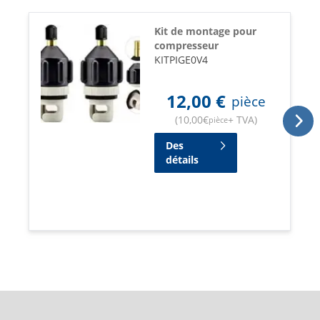
Kit de montage pour
compresseur
KITPIGE0V4
12,00
€
pièce
(
10,00
€
+ TVA
)
pièce
Des
détails