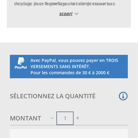
de pluie. ils se forment sur la toile de couverture
montage pour le gonflage avec compresseur ou
pendant les mois d’inactivité. De forme plate avec
pompe spécifiquement pour les structures
scopri
un diamètre de 80 cm. Longueur mt. 6
gonflables de piscine.
Avec PayPal, vous pouvez payer en TROIS
VERSEMENTS SANS INTÉRÊT.
Pour les commandes de 30 € à 2000 €
SÉLECTIONNEZ LA QUANTITÉ
MONTANT