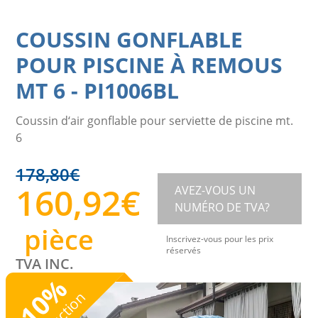
COUSSIN GONFLABLE
POUR PISCINE À REMOUS
MT 6
-
PI1006BL
Coussin d‘air gonflable pour serviette de piscine mt.
6
178,80
€
160,92
€
AVEZ-VOUS UN
NUMÉRO DE TVA?
pièce
Inscrivez-vous pour les prix
réservés
TVA INC.
%
10