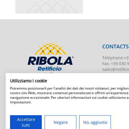
CONTACTS
Téléphone
:
+3
Fax:
+39 030 
sales@retificio
TVA
00526010
Utilizziamo i cookie
Numéro d'enr
Potremmo posizionarli per l'analisi dei dati dei nostri visitatori, per migliora
BS-203951 Uff
nostro sito Web, mostrare contenuti personalizzati e offrirti un'esperienza
navigazione eccezionale. Per ulteriori informazioni sui cookie utilizziamo a
Capital social
:
impostazioni.
Ribola Retificio Srl
Via del Campasso, 19
25040 Timoline di C.F. (BS)
www.retificior
Accettare
Negare
No, aggiusta
tutti