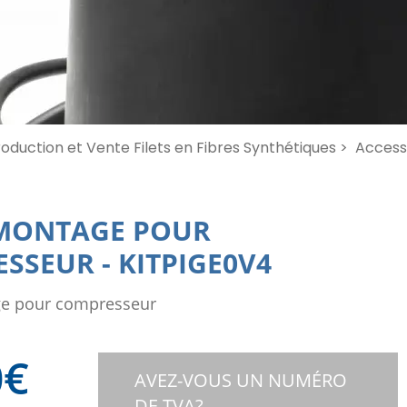
oduction et Vente Filets en Fibres Synthétiques >
Accesso
 MONTAGE POUR
ESSEUR
-
KITPIGE0V4
ge pour compresseur
0
€
AVEZ-VOUS UN NUMÉRO
DE TVA?