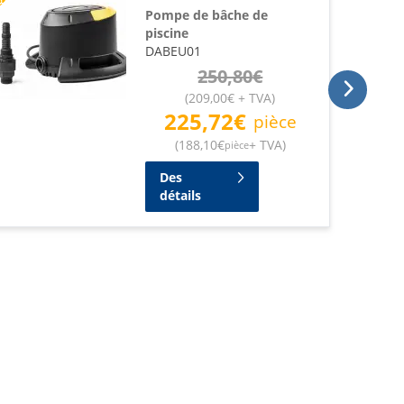
Pompe de bâche de
piscine
DABEU01
250,80
€
(
209,00
€
+ TVA
)
225,72
€
pièce
(
188,10
€
+ TVA
)
pièce
Des
détails