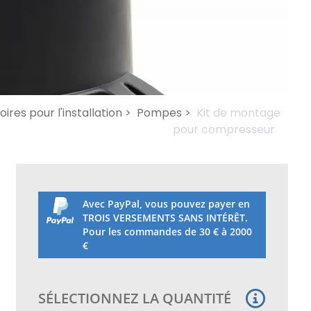
ires pour l'installation >
Pompes >
Kit de montage
pour compresseur
Avec PayPal, vous pouvez payer en
TROIS VERSEMENTS SANS INTÉRÊT.
Pour les commandes de 30 € à 2000
€
SÉLECTIONNEZ LA QUANTITÉ