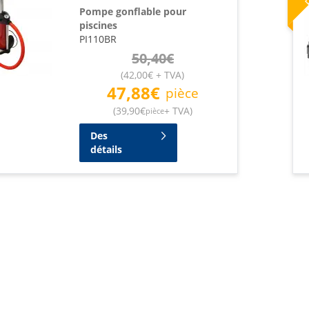
Pompe gonflable pour
piscines
PI110BR
50,40
€
(
42,00
€
+ TVA
)
47,88
€
pièce
(
39,90
€
+ TVA
)
pièce
Des
détails