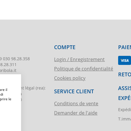
COMPTE
PAIE
9 030 98.28.358
Login / Enregistrement
98.28.311
Politique de confidentialité
ribola.it
RETO
Cookies policy
178
ASSI
egistrement légal
(rea):
re il
SERVICE CLIENT
. di Brescia
 di
EXPÉ
prire le
€ 51.000,00
Conditions de vente
Expédi
Demander de l'aide
ibola.it
T.imma