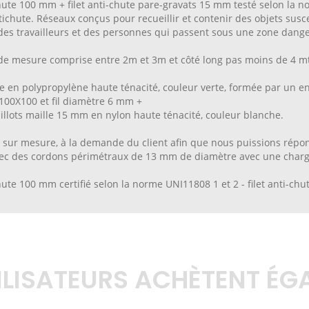
chute 100 mm + filet anti-chute pare-gravats 15 mm testé selon la
tichute. Réseaux conçus pour recueillir et contenir des objets susce
des travailleurs et des personnes qui passent sous une zone dang
de mesure comprise entre 2m et 3m et côté long pas moins de 4 mt
ée en polypropylène haute ténacité, couleur verte, formée par un e
100X100 et fil diamètre 6 mm +
caillots maille 15 mm en nylon haute ténacité, couleur blanche.
ni sur mesure, à la demande du client afin que nous puissions répon
ec des cordons périmétraux de 13 mm de diamètre avec une charge 
chute 100 mm certifié selon la norme UNI11808 1 et 2 - filet anti-c
TILISATEURS ACHÈTENT É