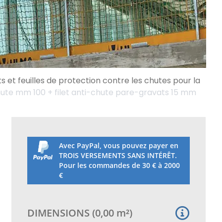
ts et feuilles de protection contre les chutes pour la
chute mm 100 + filet anti-chute pare-gravats 15 mm
Avec PayPal, vous pouvez payer en
TROIS VERSEMENTS SANS INTÉRÊT.
Pour les commandes de 30 € à 2000
€
DIMENSIONS
(
0,00
m²
)