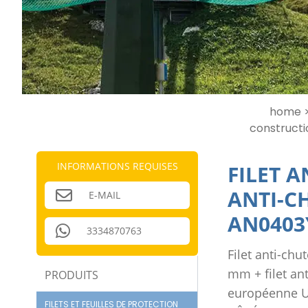
home 
constructio
INFORMATIONS REQUISES
FILET A
ANTI-C
E-MAIL
AN0403
3334870763
Filet anti-ch
mm + filet an
PRODUITS
européenne UN
FILETS ET FEUILLES DE PROTECTION