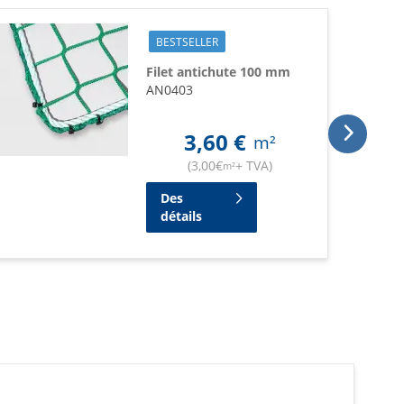
BESTSELLER
Filet antichute 100 mm
AN0403
3,60
€
m²
(
3,00
€
+ TVA
)
m²
Des
détails