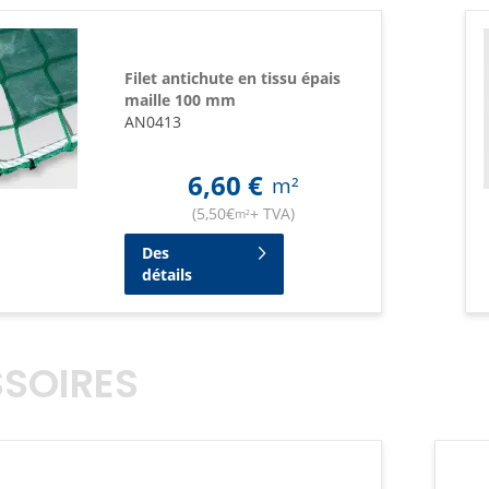
Filet antichute en tissu épais
maille 100 mm
AN0413
6,60
€
m²
(
5,50
€
+ TVA
)
m²
Des
détails
SOIRES