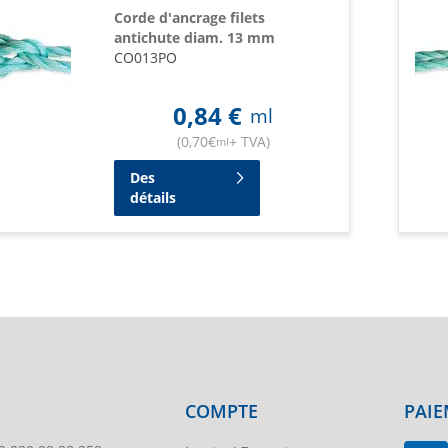
Corde d'ancrage filets
antichute diam. 13 mm
CO013PO
0,84
€
ml
(
0,70
€
+ TVA
)
ml
Des
détails
COMPTE
PAIE