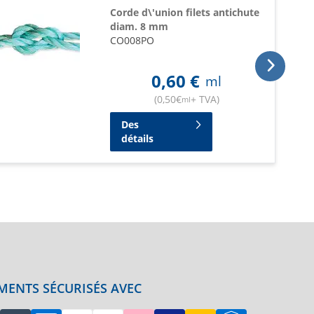
Corde d\'union filets antichute
diam. 8 mm
CO008PO
0,60
€
ml
(
0,50
€
+ TVA
)
ml
Des
détails
MENTS SÉCURISÉS AVEC