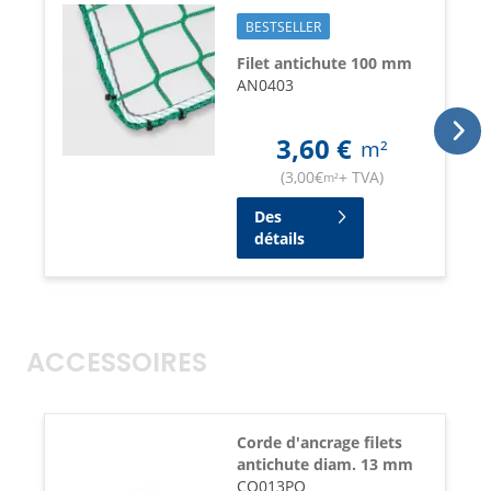
BESTSELLER
Filet antichute 100 mm
AN0403
3,60
€
m²
(
3,00
€
+ TVA
)
m²
Des
détails
ACCESSOIRES
Corde d'ancrage filets
antichute diam. 13 mm
CO013PO