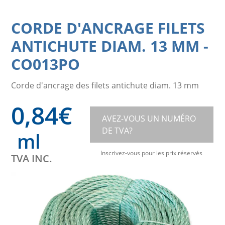
CORDE D'ANCRAGE FILETS
ANTICHUTE DIAM. 13 MM
-
CO013PO
Corde d'ancrage des filets antichute diam. 13 mm
0,84
€
AVEZ-VOUS UN NUMÉRO
DE TVA?
ml
Inscrivez-vous pour les prix réservés
TVA INC.