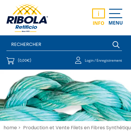
i
MENU
INFO
(0,00€)
Login / Enregistrement
home >
Production et Vente Filets en Fibres Synthétiqu