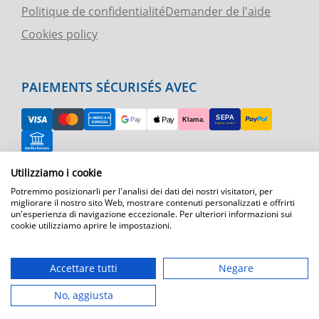
Politique de confidentialité
Demander de l'aide
Cookies policy
PAIEMENTS SÉCURISÉS AVEC
Utilizziamo i cookie
RETOUR FACILE
Potremmo posizionarli per l'analisi dei dati dei nostri visitatori, per
ASSISTANCE TÉLÉPHONIQUE ET CARTE
migliorare il nostro sito Web, mostrare contenuti personalizzati e offrirti
un'esperienza di navigazione eccezionale. Per ulteriori informazioni sui
cookie utilizziamo aprire le impostazioni.
EXPÉDITION RAPIDE
Expédition par courrier express dans toute l'Europe
Accettare tutti
Negare
T.immagine | agenzia di marketing
No, aggiusta