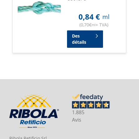
0,84
€
ml
(
0,70
€
+ TVA
)
ml
Des
détails
1.885
Avis
Ribola Retificio Srl