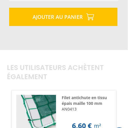
AJOUTER AU PANIER
LES UTILISATEURS ACHÈTENT
ÉGALEMENT
Filet antichute en tissu
épais maille 100 mm
AN0413
6,60
€
m²