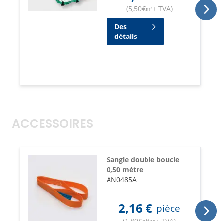
(
5,50
€
+ TVA
)
m²
Des
détails
ACCESSOIRES
Sangle double boucle
0,50 mètre
AN0485A
2,16
€
pièce
(
1,80
€
+ TVA
)
pièce