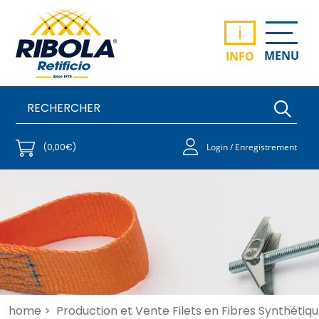
i
MENU
INFO
(0,00€)
Login / Enregistrement
home >
Production et Vente Filets en Fibres Synthétiqu