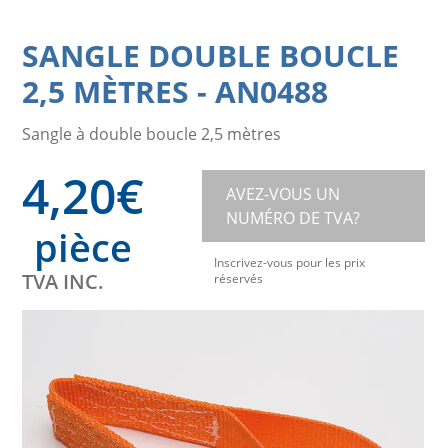
SANGLE DOUBLE BOUCLE
2,5 MÈTRES
-
AN0488
Sangle à double boucle 2,5 mètres
4,20
€
AVEZ-VOUS UN
NUMÉRO DE TVA?
pièce
Inscrivez-vous pour les prix
TVA INC.
réservés