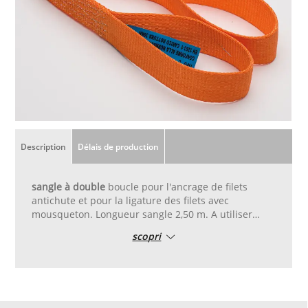
Description
Délais de production
sangle à double
boucle pour l'ancrage de filets
antichute et pour la ligature des filets avec
mousqueton. Longueur sangle 2,50 m. A utiliser
autour des supports d'ancrage, poutres en bois,
scopri
poutres en fer, ou dans tous les cas là où il n'est pas
possible de trouer pour appliquer une cheville
mécanique.