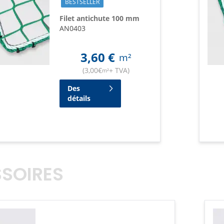
BESTSELLER
Filet antichute 100 mm
AN0403
3,60
€
m²
(
3,00
€
+ TVA
)
m²
Des
détails
SOIRES