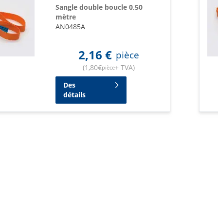
Sangle double boucle 0,50
mètre
AN0485A
2,16
€
pièce
(
1,80
€
+ TVA
)
pièce
Des
détails