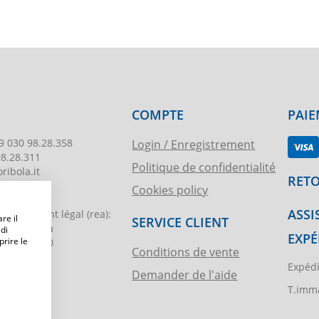
COMPTE
PAIE
9 030 98.28.358
Login / Enregistrement
98.28.311
Politique de confidentialité
ribola.it
RETO
Cookies policy
178
ASSI
egistrement légal
(rea):
re il
SERVICE CLIENT
. di Brescia
 di
EXPÉ
prire le
€ 51.000,00
Conditions de vente
Expédi
Demander de l'aide
ibola.it
T.imma