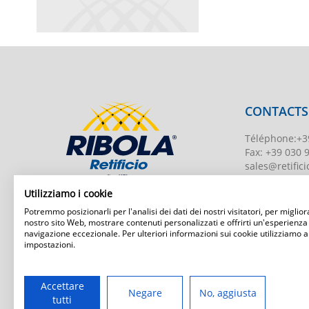
CONTACTS
Téléphone
:
+3
Fax:
+39 030 
sales@retificio
TVA
00526010
Utilizziamo i cookie
Numéro d'enr
Potremmo posizionarli per l'analisi dei dati dei nostri visitatori, per migliora
BS-203951 Uff
nostro sito Web, mostrare contenuti personalizzati e offrirti un'esperienza
navigazione eccezionale. Per ulteriori informazioni sui cookie utilizziamo a
Capital social
:
impostazioni.
Ribola Retificio Srl
Via del Campasso, 19
25040 Timoline di C.F. (BS)
www.retificior
Accettare
Negare
No, aggiusta
tutti