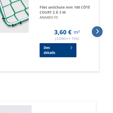
Filet antichute mm 100 CÔTÉ
COURT 2 À 3 M
AN0403-YS
3,60
€
m²
(
3,00
€
+ TVA
)
m²
Des
détails