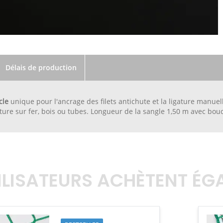
Délais de production
cle
unique pour l'ancrage des filets antichute et la ligature manuell
ature sur fer, bois ou tubes. Longueur de la sangle 1,50 m avec bo
TILISATEURS ACHÈTENT É