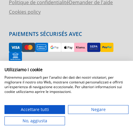
Politique de confidentialité
Demander de l'aide
Cookies policy
PAIEMENTS SÉCURISÉS AVEC
Utilizziamo i cookie
RETOUR FACILE
Potremmo posizionarli per l'analisi dei dati dei nostri visitatori, per
ASSISTANCE TÉLÉPHONIQUE ET CARTE
migliorare il nostro sito Web, mostrare contenuti personalizzati e offrirti
un'esperienza di navigazione eccezionale. Per ulteriori informazioni sui
cookie utilizziamo aprire le impostazioni.
EXPÉDITION RAPIDE
Expédition par courrier express dans toute l'Europe
Accettare tutti
Negare
T.immagine | agenzia di marketing
No, aggiusta