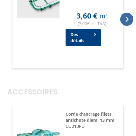
3,60
€
m²
(
3,00
€
+ TVA
)
m²
Des
détails
ACCESSOIRES
Corde d'ancrage filets
antichute diam. 13 mm
CO013PO