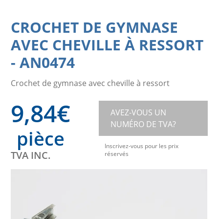
CROCHET DE GYMNASE
AVEC CHEVILLE À RESSORT
-
AN0474
Crochet de gymnase avec cheville à ressort
9,84
€
AVEZ-VOUS UN
NUMÉRO DE TVA?
pièce
Inscrivez-vous pour les prix
TVA INC.
réservés