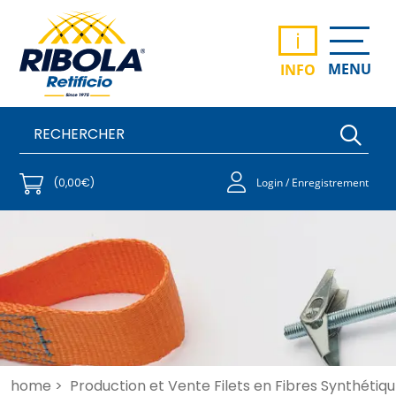
i
MENU
INFO
(0,00€)
Login / Enregistrement
home >
Production et Vente Filets en Fibres Synthétiqu