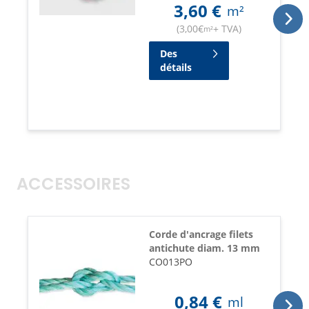
3,60
€
m²
(
3,00
€
+ TVA
)
m²
Des
détails
ACCESSOIRES
Corde d'ancrage filets
antichute diam. 13 mm
CO013PO
0,84
€
ml