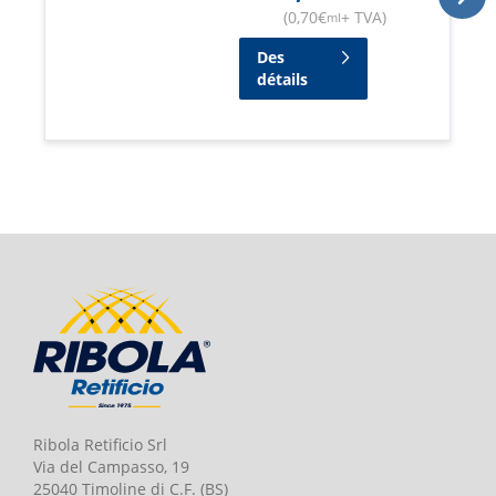
(
0,70
€
+ TVA
)
ml
Des
détails
Ribola Retificio Srl
Via del Campasso, 19
25040 Timoline di C.F. (BS)