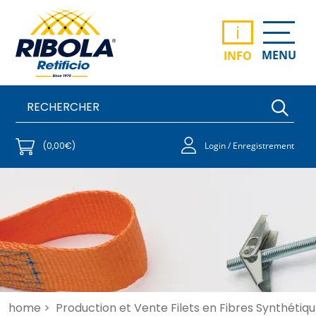
i
MENU
INFO
(0,00€)
Login / Enregistrement
home >
Production et Vente Filets en Fibres Synthétiqu