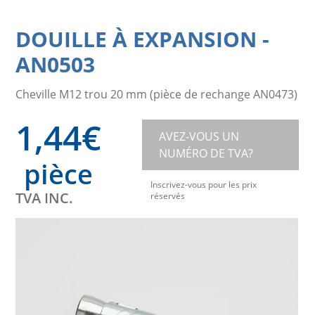
DOUILLE À EXPANSION
-
AN0503
Cheville M12 trou 20 mm (pièce de rechange AN0473)
1,44
€
AVEZ-VOUS UN
NUMÉRO DE TVA?
pièce
Inscrivez-vous pour les prix
TVA INC.
réservés