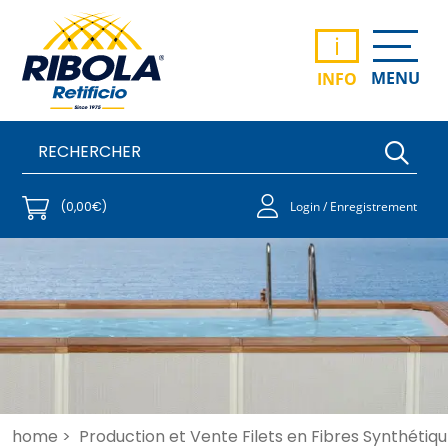
i
MENU
INFO
(0,00€)
Login / Enregistrement
home >
Production et Vente Filets en Fibres Synthétiqu