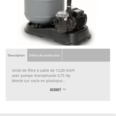
Description
Délais de production
Unité de filtre à sable de 12,00 m3/h
avec pompe monophasée 0,75 Hp
Monté sur socle en plastique
Pré-filtre standard
scopri
Vanne de sélection à 6 voies
Connexions Ø 38 mm
Protection IPX5 avec protecteur thermique
auto-restauration
Fourni avec support de tuyau et colliers de serrage