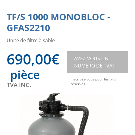
TF/S 1000 MONOBLOC
-
GFAS2210
Unité de filtre à sable
690,00
€
AVEZ-VOUS UN
NUMÉRO DE TVA?
pièce
Inscrivez-vous pour les prix
TVA INC.
réservés