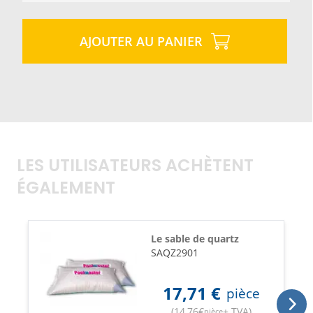
AJOUTER AU PANIER
LES UTILISATEURS ACHÈTENT
ÉGALEMENT
Le sable de quartz
SAQZ2901
17,71
€
pièce
(
14,76
€
+ TVA
)
pièce