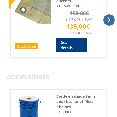
auvents.
TTOMBR99BG
150,00
€
(
125,00
€
+ TVA
)
135,00
€
(
112,50
€
+ TVA
)
Des
5,00
x
5,00
mt
détails
ACCESSOIRES
Corde élastique 8mm
pour bâches et filets
piscines
CO008EP