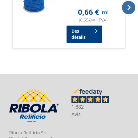
0,66
€
ml
(
0,55
€
+ TVA
)
ml
Des
détails
1.882
Avis
Ribola Retificio Srl