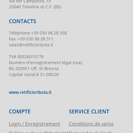
Via del Campasso, 19
25040 Timoline di C.F. (BS)
CONTACTS
Téléphone
:
+39 030 98.28.358
Fax:
+39 030 98.28.311
sales@retificioribola.it
TVA
00526010178
Numéro d'enregistrement légal
(rea):
BS-203951 Uff. di Brescia
Capital social
:
€ 51.000,00
www.retificioribola.it
COMPTE
SERVICE CLIENT
Login / Enregistrement
Conditions de vente