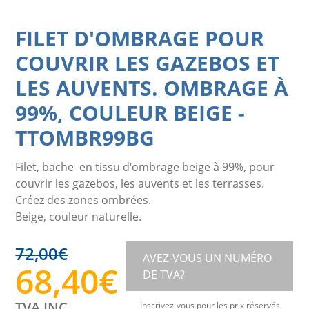
FILET D'OMBRAGE POUR
COUVRIR LES GAZEBOS ET
LES AUVENTS. OMBRAGE À
99%, COULEUR BEIGE
-
TTOMBR99BG
Filet, bache en tissu d‘ombrage beige à 99%, pour
couvrir les gazebos, les auvents et les terrasses.
Créez des zones ombrées.
Beige, couleur naturelle.
72,00
€
AVEZ-VOUS UN NUMÉRO
68,40
€
DE TVA?
TVA INC.
Inscrivez-vous pour les prix réservés