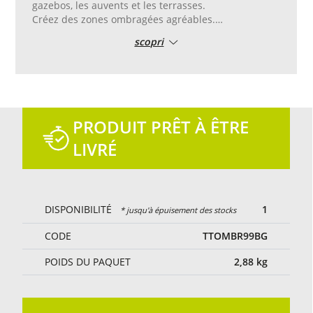
gazebos, les auvents et les terrasses.
Créez des zones ombragées agréables.
De couleur beige et naturelle, il s‘adapte
scopri
parfaitement à l‘environnement extérieur.
Poids 235 g par mètre carré.
Emballage et découpe sur mesure avec bordure en
PVC beige, œillets de 17 mm posés tous les 50 cm
sur tout le périmètre.
Renforts aux coins.
PRODUIT PRÊT À ÊTRE
LIVRÉ
DISPONIBILITÉ
1
* jusqu'à épuisement des stocks
CODE
TTOMBR99BG
POIDS DU PAQUET
2,88
kg