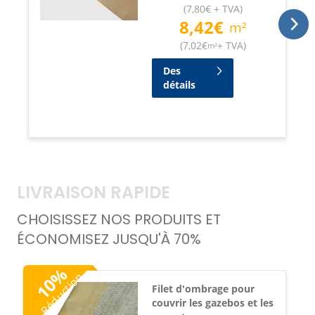
(
7,80
€
+ TVA
)
8,42
€
m²
(
7,02
€
+ TVA
)
m²
Des
détails
LIVRAISON RAPIDE
CHOISISSEZ NOS PRODUITS ET
ÉCONOMISEZ JUSQU'À 70%
%
Réduction
10
Filet d'ombrage pour
couvrir les gazebos et les