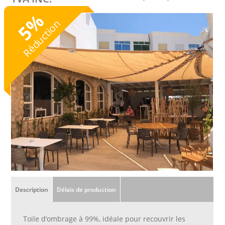
%
Réduction
5
Description
Délais de production
Toile d‘ombrage à 99%, idéale pour recouvrir les