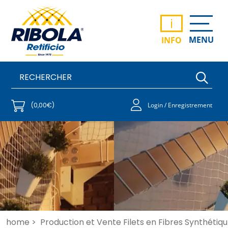
i
MENU
INFO
(0,00€)
Login / Enregistrement
home >
Production et Vente Filets en Fibres Synthétiqu