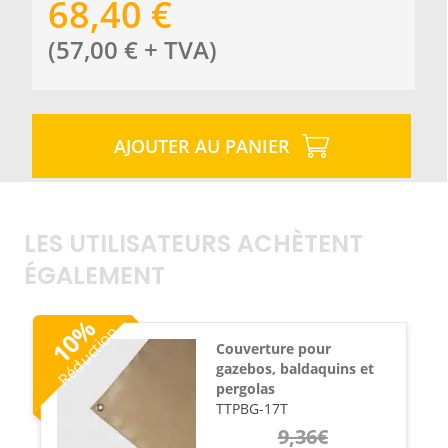
68,40
€
(
57,00
€
+ TVA
)
AJOUTER AU PANIER
LES UTILISATEURS ACHÈTENT
ÉGALEMENT
%
Réduction
10
Couverture pour
gazebos, baldaquins et
pergolas
TTPBG-17T
9,36
€