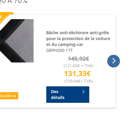
U'À 70%
%
ction
Bâche anti-déchirure anti-grêle
pour la protection de la voiture
et du camping-car
GRPH200-17T
145,92
€
(
121,60
€
+ TVA
)
131,33
€
(
109,44
€
+ TVA
)
Des
0
x
2,00
mt
détails