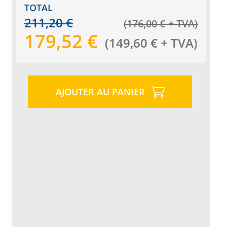
TOTAL
211,20
€
(
176,00
€
+ TVA
)
179,52
€
(
149,60
€
+ TVA
)
AJOUTER AU PANIER