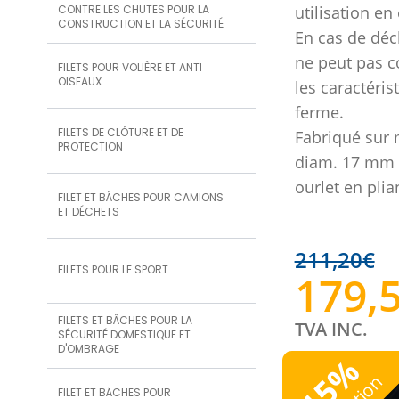
CONTRE LES CHUTES POUR LA
utilisation en
CONSTRUCTION ET LA SÉCURITÉ
En cas de déch
ne peut pas co
FILETS POUR VOLIÈRE ET ANTI
OISEAUX
les caractéris
ferme.
FILETS DE CLÔTURE ET DE
Fabriqué sur 
PROTECTION
diam. 17 mm p
ourlet en plian
FILET ET BÂCHES POUR CAMIONS
ET DÉCHETS
211,20
€
FILETS POUR LE SPORT
179,
FILETS ET BÂCHES POUR LA
TVA INC.
SÉCURITÉ DOMESTIQUE ET
D'OMBRAGE
%
15
FILET ET BÂCHES POUR