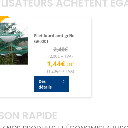
TILISATEURS ACHÈTENT É
ion
Filet lourd anti-grêle
GR0001
2,40
€
(
2,00
€
+ TVA
)
1,44
€
m²
(
1,20
€
+ TVA
)
m²
Des
détails
ISON RAPIDE