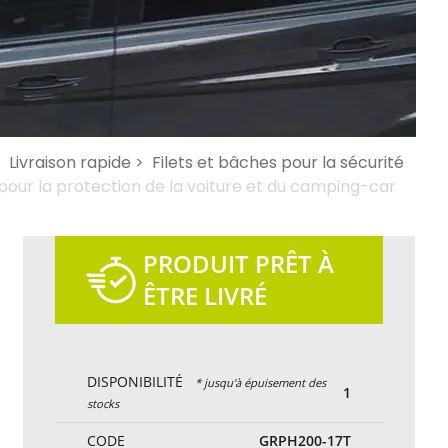
>
Livraison rapide >
Filets et bâches pour la sécurité
pour la protection de la voiture et du camping-car
PRODUIT PRÊT À
ÊTRE LIVRÉ
DISPONIBILITÉ
* jusqu'à épuisement des
1
stocks
CODE
GRPH200-17T