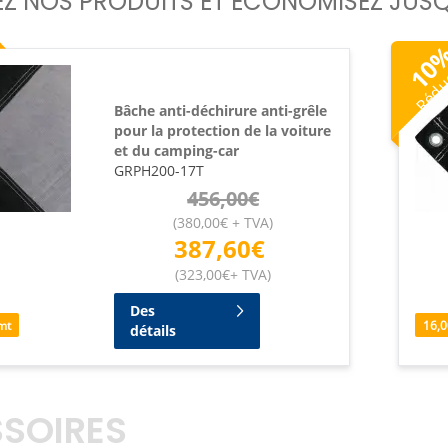
EZ NOS PRODUITS ET ÉCONOMISEZ JUSQ
Rédu
10
Bâche anti-déchirure anti-grêle
pour la protection de la voiture
et du camping-car
GRPH200-17T
456,00
€
(
380,00
€
+ TVA
)
387,60
€
(
323,00
€
+ TVA
)
Des
mt
16,0
détails
SOIRES