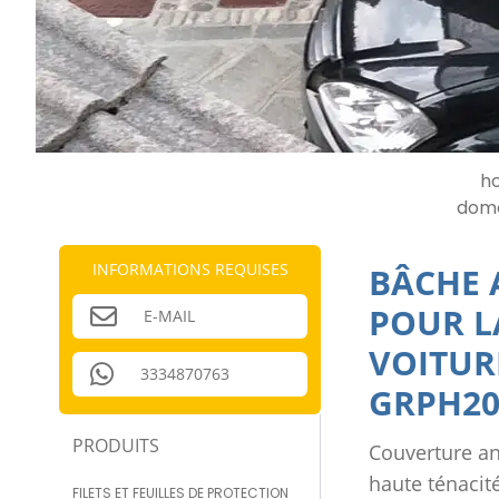
h
dome
INFORMATIONS REQUISES
BÂCHE 
POUR L
E-MAIL
VOITUR
3334870763
GRPH20
PRODUITS
Couverture ant
haute ténacité
FILETS ET FEUILLES DE PROTECTION