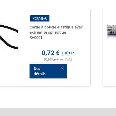
NOUVEAU
Corde à boucle élastique avec
extrémité sphérique
BA0001
0,72
€
pièce
(
0,60
€
+ TVA
)
pièce
Des
détails