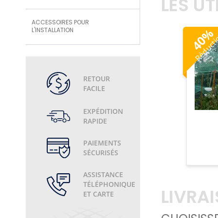
LES U
ACCESSOIRES POUR
%
L'INSTALLATION
Réduct
40
RETOUR
FACILE
EXPÉDITION
RAPIDE
PAIEMENTS
SÉCURISÉS
ASSISTANCE
TÉLÉPHONIQUE
LIVRA
ET CARTE