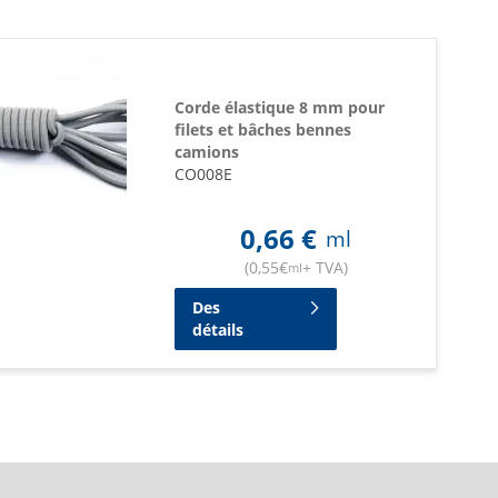
Corde élastique 8 mm pour
filets et bâches bennes
camions
CO008E
0,66
€
ml
(
0,55
€
+ TVA
)
ml
Des
détails