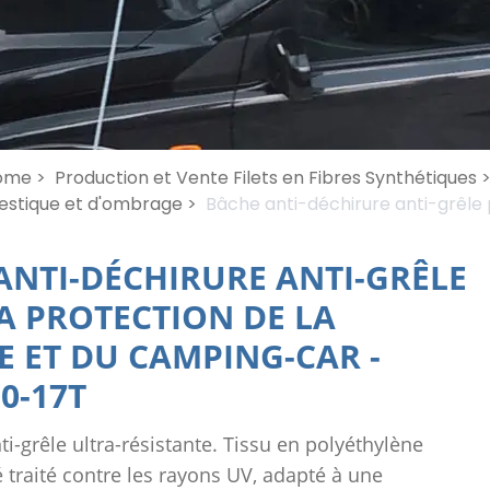
ome >
Production et Vente Filets en Fibres Synthétiques 
stique et d'ombrage >
Bâche anti-déchirure anti-grêle 
ANTI-DÉCHIRURE ANTI-GRÊLE
A PROTECTION DE LA
E ET DU CAMPING-CAR
-
0-17T
i-grêle ultra-résistante. Tissu en polyéthylène
 traité contre les rayons UV, adapté à une