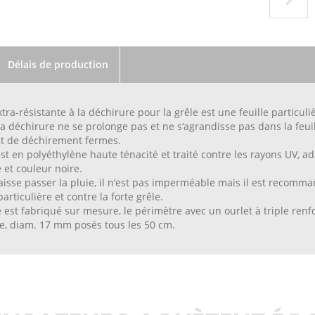
Délais de production
xtra-résistante à la déchirure pour la grêle est une feuille particul
la déchirure ne se prolonge pas et ne s‘agrandisse pas dans la feuil
et de déchirement fermes.
st en polyéthylène haute ténacité et traité contre les rayons UV, ad
 et couleur noire.
laisse passer la pluie, il n‘est pas imperméable mais il est recomm
articulière et contre la forte grêle.
 est fabriqué sur mesure, le périmètre avec un ourlet à triple renfo
e, diam. 17 mm posés tous les 50 cm.