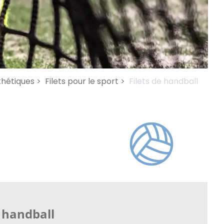
thétiques >
Filets pour le sport >
Filets de handball
e handball