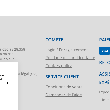
COMPTE
PAIE
9 030 98.28.358
Login / Enregistrement
98.28.311
Politique de confidentialité
ribola.it
RETO
Cookies policy
178
ASSI
egistrement légal
(rea):
re il
SERVICE CLIENT
. di Brescia
 di
EXPÉ
prire le
€ 51.000,00
Conditions de vente
Expédi
Demander de l'aide
ibola.it
T.imma