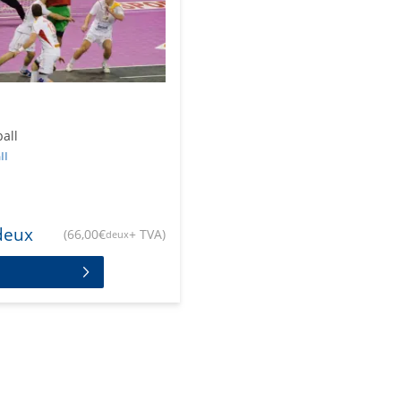
all
ll
deux
(
66,00
€
+ TVA
)
deux