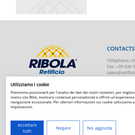
CONTACTS
Téléphone
:
+3
Fax:
+39 030 
sales@retificio
TVA
00526010
Utilizziamo i cookie
Numéro d'enr
Potremmo posizionarli per l'analisi dei dati dei nostri visitatori, per migliora
BS-203951 Uff
nostro sito Web, mostrare contenuti personalizzati e offrirti un'esperienza
navigazione eccezionale. Per ulteriori informazioni sui cookie utilizziamo a
Capital social
:
impostazioni.
Ribola Retificio Srl
Via del Campasso, 19
25040 Timoline di C.F. (BS)
www.retificior
Accettare
Negare
No, aggiusta
tutti