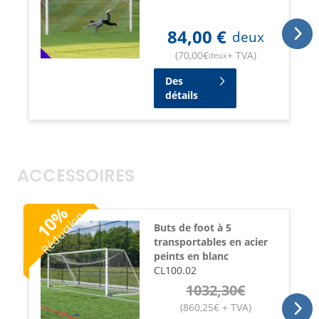
84,00
€
deux
(
70,00
€
+ TVA
)
deux
Des
détails
ACCESSOIRES
%
Réduction
10
Buts de foot à 5
transportables en acier
peints en blanc
CL100.02
1032,30
€
(
860,25
€
+ TVA
)