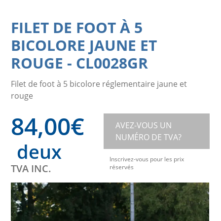
FILET DE FOOT À 5
BICOLORE JAUNE ET
ROUGE
-
CL0028GR
Filet de foot à 5 bicolore réglementaire jaune et
rouge
84,00
€
AVEZ-VOUS UN
NUMÉRO DE TVA?
deux
Inscrivez-vous pour les prix
TVA INC.
réservés