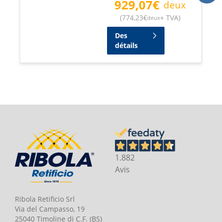
929,07
€
deux
(
774,23
€
+ TVA
)
deux
Des
détails
1.882
Avis
Ribola Retificio Srl
Via del Campasso, 19
25040 Timoline di C.F. (BS)