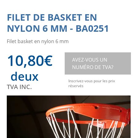
FILET DE BASKET EN
NYLON 6 MM
-
BA0251
Filet basket en nylon 6 mm
10,80
€
AVEZ-VOUS UN
NUMÉRO DE TVA?
deux
Inscrivez-vous pour les prix
TVA INC.
réservés