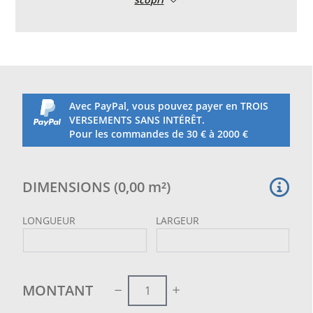
Tissu en nylon à haute ténacité avec tissage
inamovible, traitement UV très intense et convient à
une utilisation en extérieur.
Pull 50 mm fil diam. 5 mm
Couleur blanche.
Emballage et coupe sur mesure, fini avec bord
périmétrique avec corde diam. 8 mm, couleur
blanche.
Avec PayPal, vous pouvez payer en TROIS
VERSEMENTS SANS INTÉRÊT.
Pour les commandes de 30 € à 2000 €
DIMENSIONS
(
0,00
m²
)
LONGUEUR
LARGEUR
MONTANT