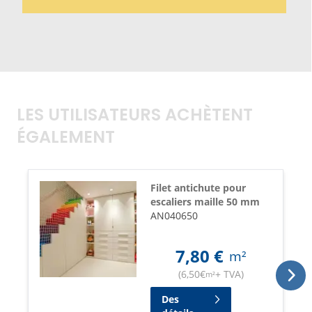
LES UTILISATEURS ACHÈTENT
ÉGALEMENT
Filet antichute pour
escaliers maille 50 mm
AN040650
7,80
€
m²
(
6,50
€
+ TVA
)
m²
Des