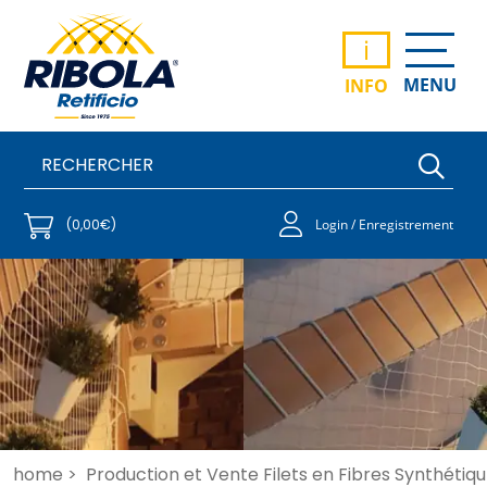
i
MENU
INFO
(0,00€)
Login / Enregistrement
home >
Production et Vente Filets en Fibres Synthétiqu