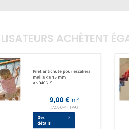
TILISATEURS ACHÈTENT É
Filet antichute pour escaliers
maille de 15 mm
AN040615
9,00
€
m²
(
7,50
€
+ TVA
)
m²
Des
détails