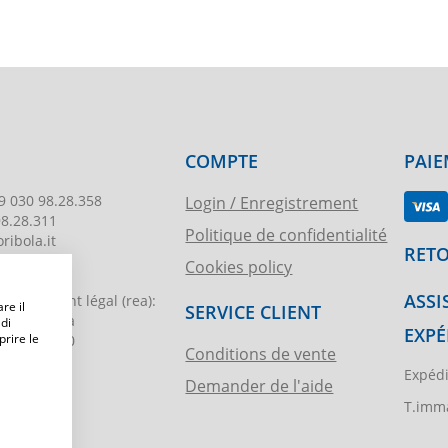
COMPTE
PAIE
9 030 98.28.358
Login / Enregistrement
98.28.311
Politique de confidentialité
ribola.it
RETO
Cookies policy
178
ASSI
egistrement légal
(rea):
re il
SERVICE CLIENT
. di Brescia
 di
EXPÉ
prire le
€ 51.000,00
Conditions de vente
Expédi
Demander de l'aide
ibola.it
T.imma