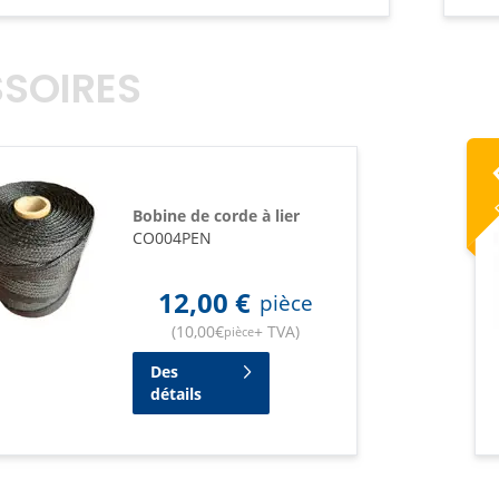
SOIRES
R
Bobine de corde à lier
CO004PEN
12,00
€
pièce
(
10,00
€
+ TVA
)
pièce
Des
détails