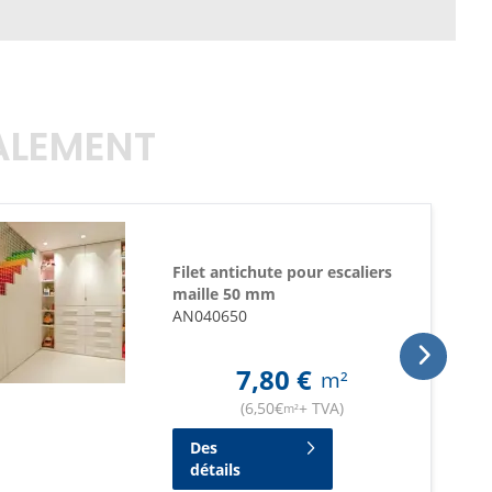
GALEMENT
Filet antichute pour escaliers
maille 50 mm
AN040650
7,80
€
m²
(
6,50
€
+ TVA
)
m²
Des
détails