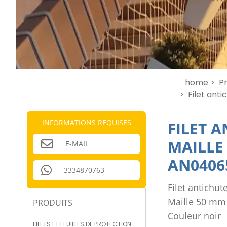
home >
Pr
>
Filet anti
INFORMATIONS REQUISES
FILET 
MAILLE
E-MAIL
AN0406
3334870763
Filet antichut
Maille 50 mm
PRODUITS
Couleur noir
FILETS ET FEUILLES DE PROTECTION