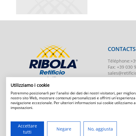
CONTACTS
Téléphone
:
+3
Fax:
+39 030 
sales@retificio
TVA
00526010
Utilizziamo i cookie
Numéro d'enr
Potremmo posizionarli per l'analisi dei dati dei nostri visitatori, per migliora
BS-203951 Uff
nostro sito Web, mostrare contenuti personalizzati e offrirti un'esperienza
navigazione eccezionale. Per ulteriori informazioni sui cookie utilizziamo a
Capital social
:
impostazioni.
Ribola Retificio Srl
Via del Campasso, 19
25040 Timoline di C.F. (BS)
www.retificior
Accettare
Negare
No, aggiusta
tutti