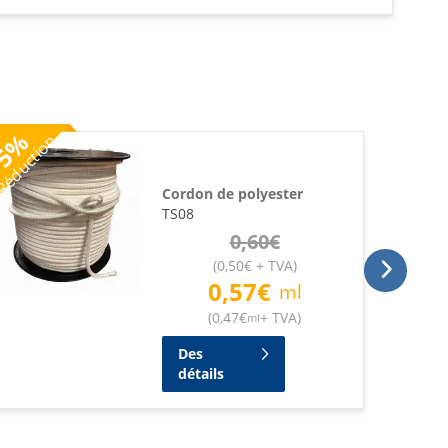
%
éduction
5
Cordon de polyester
TS08
0,60
€
(
0,50
€
+ TVA
)
0,57
€
ml
(
0,47
€
+ TVA
)
ml
Des
détails