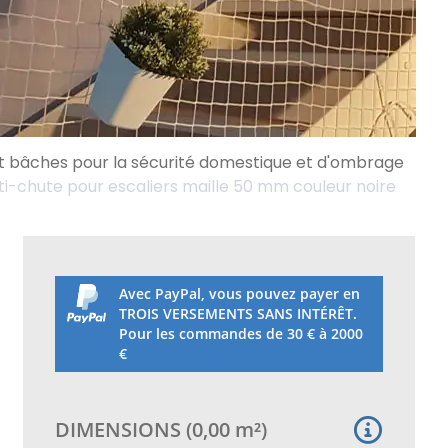
et bâches pour la sécurité domestique et d'ombrage
nti-chute pour escaliers maille 50 mm couleur noire
Avec PayPal, vous pouvez payer en
TROIS VERSEMENTS SANS INTÉRÊT.
Pour les commandes de 30 € à 2000
€
DIMENSIONS
(
0,00
m²
)