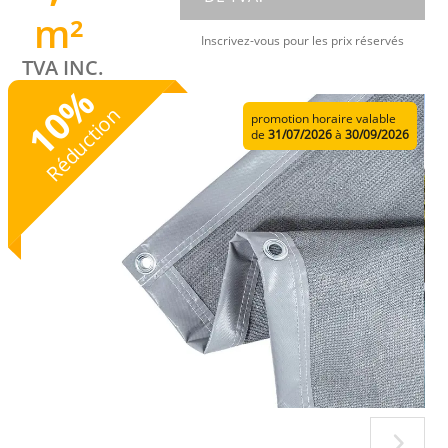
m²
Inscrivez-vous pour les prix réservés
TVA INC.
%
10
Réduction
promotion horaire valable
de
31/07/2026
à
30/09/2026