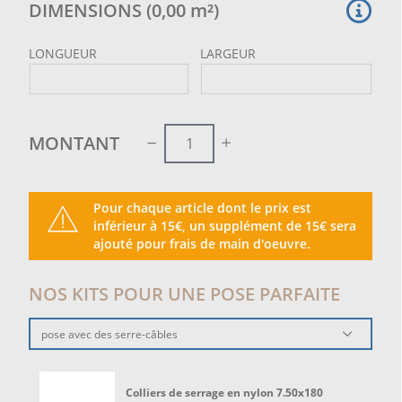
DIMENSIONS
(
0,00
m²
)
même temps pratique à installer et à gérer.
Idéal pour:
LONGUEUR
LARGEUR
balustrades de balcons et terrasses
espaces extérieurs de la copropriété
qui veut la vie privée sans renoncer à la lumière
MONTANT
Bâche PRIVACY PLUS 95% gris s’intègre facilement
dans les contextes modernes et classiques, en
représentant une solution fonctionnelle, discrète et
esthétiquement propre pour améliorer la qualité de
Pour chaque article dont le prix est
vie des espaces extérieurs.
inférieur à 15€, un supplément de 15€ sera
ajouté pour frais de main d'oeuvre.
NOS KITS POUR UNE POSE PARFAITE
pose avec des serre-câbles
Colliers de serrage en nylon 7.50x180