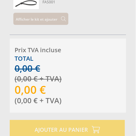
FAS001
Afficher le kit et ajouter
Prix ​​TVA incluse
TOTAL
0,00
€
(
0,00
€
+ TVA
)
0,00
€
(
0,00
€
+ TVA
)
AJOUTER AU PANIER