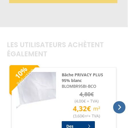
LES UTILISATEURS ACHÈTENT
ÉGALEMENT
%
Réduction
10
Bâche PRIVACY PLUS
95% blanc
BLOMBR95BI-BCO
4,80
€
(
4,00
€
+ TVA
)
4,32
€
m²
(
3,60
€
+ TVA
)
m²
Des