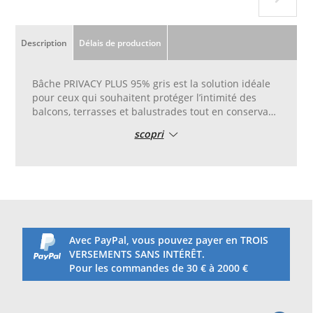
Description
Délais de production
Bâche PRIVACY PLUS 95% gris est la solution idéale
pour ceux qui souhaitent protéger l’intimité des
balcons, terrasses et balustrades tout en conservant
un environnement lumineux et élégant.
scopri
Grâce à la protection visuelle de 95%, cette toile
réduit efficacement la visibilité de l’extérieur, offrant
un excellent niveau de confidentialité sans créer un
effet fermé ou étouffant. La couleur gris permet de
filtrer la lumière naturelle, rendant l’espace
extérieur plus aéré et confortable même pendant
les heures les plus lumineuses.
Le bord renforcé en PVC et oeillets 17 mm standard
Avec PayPal, vous pouvez payer en TROIS
garantit une plus grande stabilité et résistance dans
VERSEMENTS SANS INTÉRÊT.
le temps, facilitant la fixation à la balustrade et
Pour les commandes de 30 € à 2000 €
assurant une tenue sûre même en présence de
vent.
Avec un poids de 190 g, la toile est robuste mais en