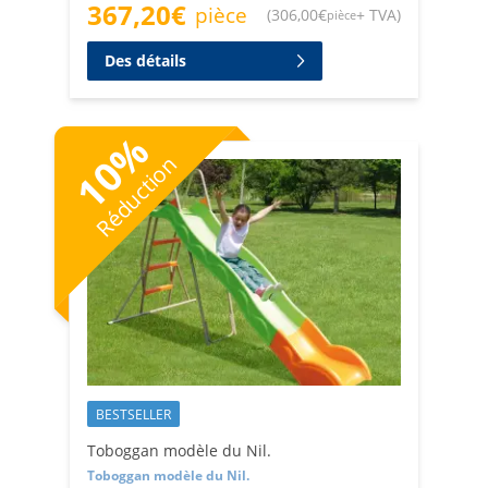
367,20
€
pièce
(
306,00
€
+ TVA
)
pièce
Des détails
%
10
Réduction
BESTSELLER
Toboggan modèle du Nil.
Toboggan modèle du Nil.