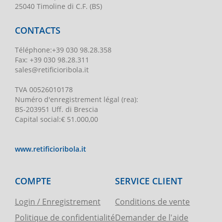
25040 Timoline di C.F. (BS)
CONTACTS
Téléphone
:
+39 030 98.28.358
Fax:
+39 030 98.28.311
sales@retificioribola.it
TVA
00526010178
Numéro d'enregistrement légal
(rea):
BS-203951 Uff. di Brescia
Capital social
:
€ 51.000,00
www.retificioribola.it
COMPTE
SERVICE CLIENT
Login / Enregistrement
Conditions de vente
Politique de confidentialité
Demander de l'aide