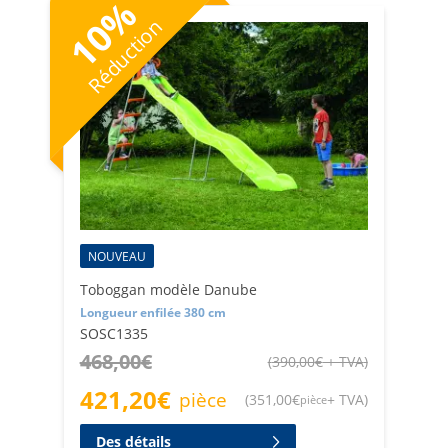
%
votre terrasse ou dans votre aire de jeux, pour faire le
10
Réduction
plein d'amusement et d'aventure.
La qualité de nos produits et le soin apporté à la
fabrication offrent aux enfants une expérience de jeu
inoubliable. Achetez nos toboggans pour enfants dès
maintenant et offrez-leur le cadeau idéal pour s'amuser
en plein air.
NOUVEAU
Toboggan modèle Danube
Longueur enfilée 380 cm
SOSC1335
468,00
€
(
390,00
€
+ TVA
)
421,20
€
pièce
(
351,00
€
+ TVA
)
pièce
Des détails