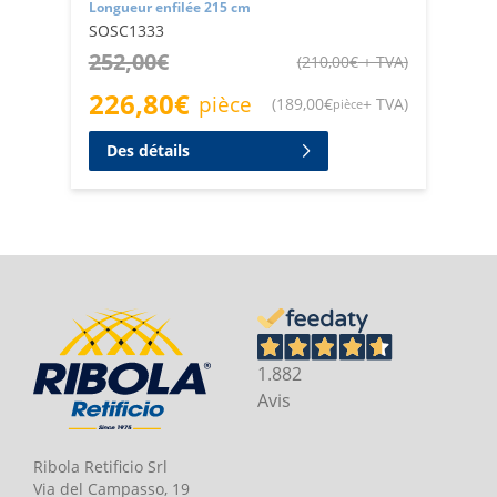
Longueur enfilée 215 cm
SOSC1333
252,00
€
(
210,00
€
+ TVA
)
226,80
€
pièce
(
189,00
€
+ TVA
)
pièce
Des détails
1.882
Avis
Ribola Retificio Srl
Via del Campasso, 19