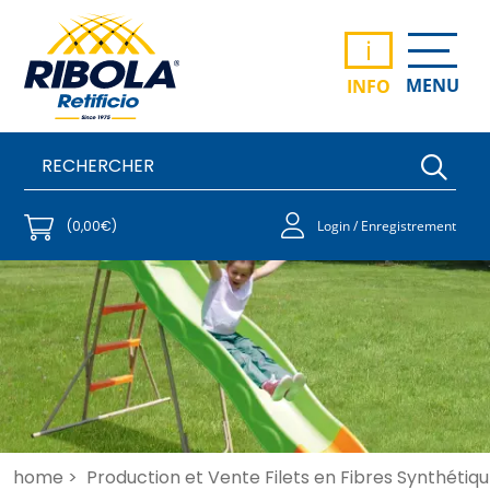
i
MENU
INFO
(0,00€)
Login / Enregistrement
home >
Production et Vente Filets en Fibres Synthétiqu