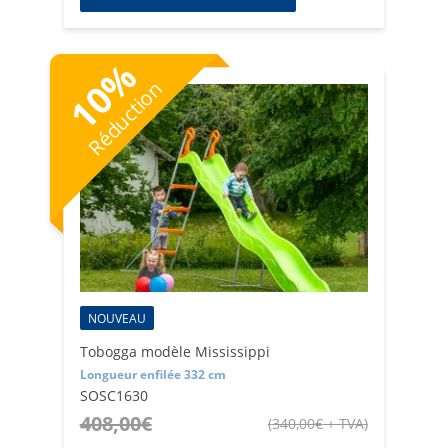
%
10
Réduction
NOUVEAU
Tobogga modèle Mississippi
Longueur enfilée 332 cm
SOSC1630
408,00
€
(
340,00
€
+ TVA
)