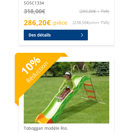
SOSC1334
318,00
€
(
265,00
€
+ TVA
)
286,20
€
pièce
(
238,50
€
+ TVA
)
pièce
Des détails
%
10
Réduction
Toboggan modèle Rio.