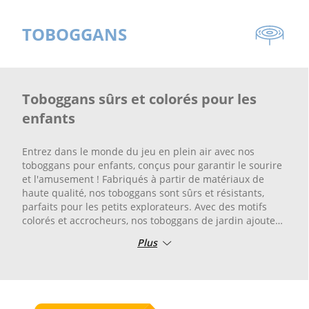
TOBOGGANS
Toboggans sûrs et colorés pour les
enfants
Entrez dans le monde du jeu en plein air avec nos
toboggans pour enfants, conçus pour garantir le sourire
et l'amusement ! Fabriqués à partir de matériaux de
haute qualité, nos toboggans sont sûrs et résistants,
parfaits pour les petits explorateurs. Avec des motifs
colorés et accrocheurs, nos toboggans de jardin ajoutent
une touche de gaieté à votre extérieur.
Plus
La sécurité de vos enfants est notre priorité, et chaque
détail de nos toboggans a été soigneusement étudié
pour garantir un jeu sans risque. Nos toboggans pour
enfants peuvent être installés dans votre jardin, sur