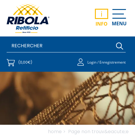
i
MENU
INFO
(0,00€)
Login / Enregistrement
home >
Page non trouv&eacute;e