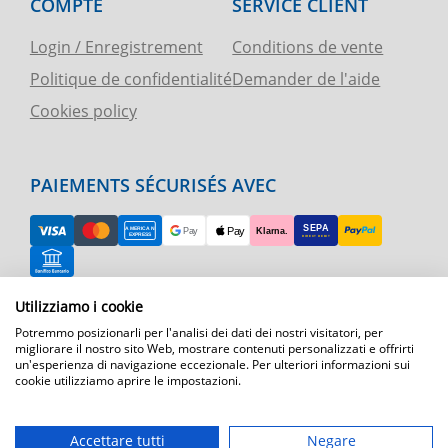
COMPTE
SERVICE CLIENT
Login / Enregistrement
Conditions de vente
Politique de confidentialité
Demander de l'aide
Cookies policy
PAIEMENTS SÉCURISÉS AVEC
RETOUR FACILE
Utilizziamo i cookie
Potremmo posizionarli per l'analisi dei dati dei nostri visitatori, per
ASSISTANCE TÉLÉPHONIQUE ET CARTE
migliorare il nostro sito Web, mostrare contenuti personalizzati e offrirti
un'esperienza di navigazione eccezionale. Per ulteriori informazioni sui
cookie utilizziamo aprire le impostazioni.
EXPÉDITION RAPIDE
Expédition par courrier express dans toute l'Europe
Accettare tutti
Negare