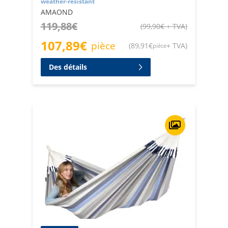
weather-resistant
AMAOND
119,88
€
(
99,90
€
+ TVA
)
107,89
€
pièce
(
89,91
€
+ TVA
)
pièce
Des détails