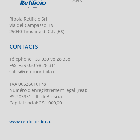
Avis
Ribola Retificio Srl
Via del Campasso, 19
25040 Timoline di C.F. (BS)
CONTACTS
Téléphone
:
+39 030 98.28.358
Fax:
+39 030 98.28.311
sales@retificioribola.it
TVA
00526010178
Numéro d'enregistrement légal
(rea):
BS-203951 Uff. di Brescia
Capital social
:
€ 51.000,00
www.retificioribola.it