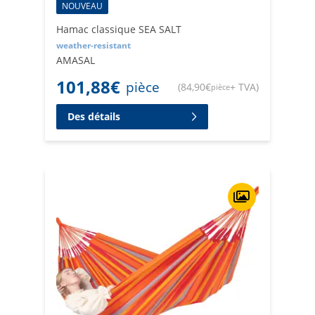
NOUVEAU
Hamac classique SEA SALT
weather-resistant
AMASAL
101,88
€
pièce
(
84,90
€
+ TVA
)
pièce
Des détails