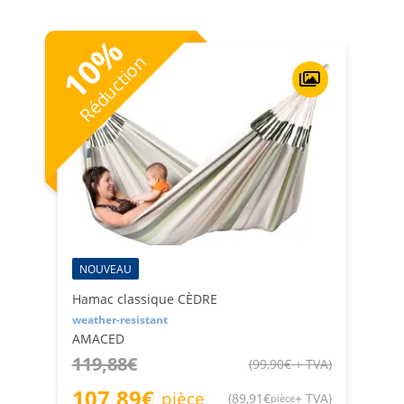
Les hamacs résistants aux intempéries existent en
plusieurs dimensions et coloris pour s'adapter à tous les
%
espaces et à tous les styles. Choisissez Retificio Ribola
10
Réduction
pour obtenir les meilleurs hamacs classiques et hamacs
résistants aux intempéries disponibles sur le marché.
NOUVEAU
Hamac classique CÈDRE
weather-resistant
AMACED
119,88
€
(
99,90
€
+ TVA
)
107,89
€
pièce
(
89,91
€
+ TVA
)
pièce