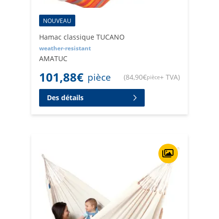
NOUVEAU
Hamac classique TUCANO
weather-resistant
AMATUC
101,88
€
pièce
(
84,90
€
+ TVA
)
pièce
Des détails