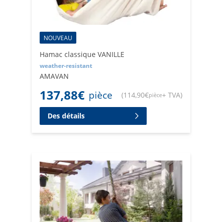
NOUVEAU
Hamac classique VANILLE
weather-resistant
AMAVAN
137,88
€
pièce
(
114,90
€
+ TVA
)
pièce
Des détails