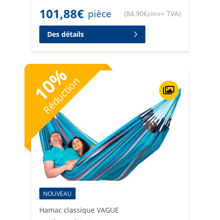
101,88
€
pièce
(
84,90
€
+ TVA
)
pièce
Des détails
%
10
Réduction
NOUVEAU
Hamac classique VAGUE