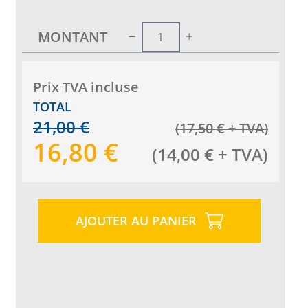
MONTANT
Prix ​​TVA incluse
TOTAL
21,00
€
(
17,50
€
+ TVA
)
16,80
€
(
14,00
€
+ TVA
)
AJOUTER AU PANIER