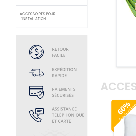
ACCESSOIRES POUR
L'INSTALLATION
RETOUR
FACILE
EXPÉDITION
RAPIDE
ACCES
PAIEMENTS
SÉCURISÉS
%
Réducti
60
ASSISTANCE
TÉLÉPHONIQUE
ET CARTE