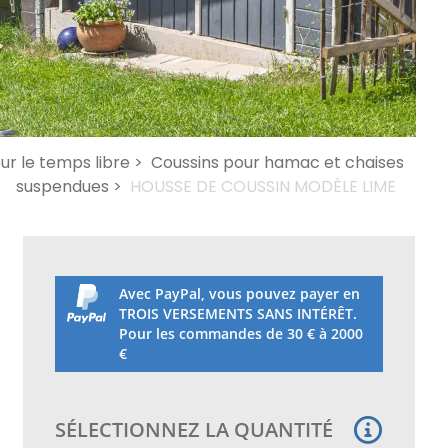
our le temps libre >
Coussins pour hamac et chaises
suspendues >
HOUSSE DE COUSSIN MODÈLE LIME
Avec PayPal, vous pouvez payer en
TROIS VERSEMENTS SANS INTÉRÊT.
Pour les commandes de 30 € à 2000
€
SÉLECTIONNEZ LA QUANTITÉ