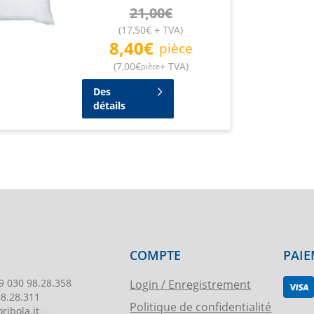
21,00
€
(
17,50
€
+ TVA
)
8,40
€
pièce
(
7,00
€
+ TVA
)
pièce
Des
détails
COMPTE
PAIE
9 030 98.28.358
Login / Enregistrement
98.28.311
Politique de confidentialité
ribola.it