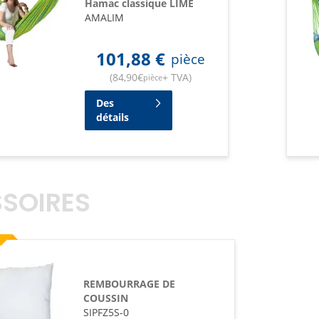
Hamac classique LIME
AMALIM
101,88
€
pièce
(
84,90
€
+ TVA
)
pièce
Des
détails
SOIRES
on
REMBOURRAGE DE
COUSSIN
SIPFZ5S-0