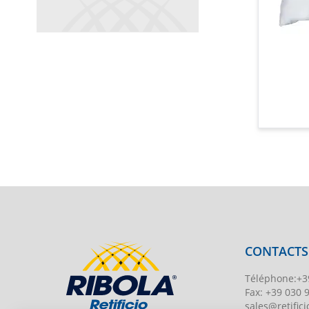
CONTACTS
Téléphone
:
+3
Fax:
+39 030 
sales@retificio