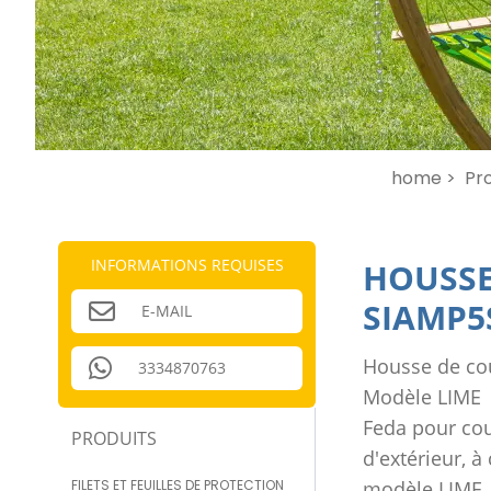
home >
Pro
INFORMATIONS REQUISES
HOUSSE
SIAMP5
E-MAIL
Housse de cou
3334870763
Modèle LIME
Feda pour co
PRODUITS
d'extérieur, 
FILETS ET FEUILLES DE PROTECTION
modèle LIME.