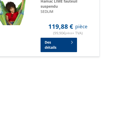
Hamac LIME fauteuil
suspendu
SEDLIM
119,88
€
pièce
(
99,90
€
+ TVA
)
pièce
Des
détails