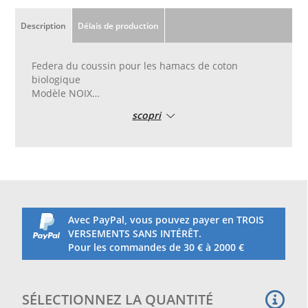
Description
Délais de production
Federa du coussin pour les hamacs de coton
biologique
Modèle NOIX
Feda pour le coussin pour les hamacs ou les murs
scopri
en coton biologique, à combiner avec des hamacs
ou des chaises murales modèles NOIX
Coton biologique doux avec des fibres extra longues
Le matériau de haute qualité garantit la durée, la
résistance aux déchirures et aux couleurs vives.
Certificat GOTS
Avec PayPal, vous pouvez payer en TROIS
Renommé dans le monde entier, le sceau organique
VERSEMENTS SANS INTÉRÊT.
de la norme de textile organique mondiale (GOSS)
Pour les commandes de 30 € à 2000 €
garantit le respect des critères graves tout au long
du processus de production. Certifié par IMO-CH, N.
Licence 152029
SÉLECTIONNEZ LA QUANTITÉ