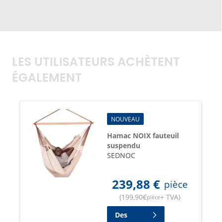
LES UTILISATEURS ACHÈTENT
ÉGALEMENT
NOUVEAU
Hamac NOIX fauteuil
suspendu
SEDNOC
239,88
€
pièce
(
199,90
€
+ TVA
)
pièce
Des