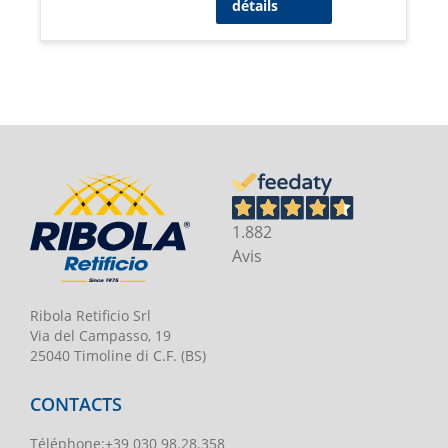
détails
1.882
Avis
Ribola Retificio Srl
Via del Campasso, 19
25040 Timoline di C.F. (BS)
CONTACTS
Téléphone
:
+39 030 98.28.358