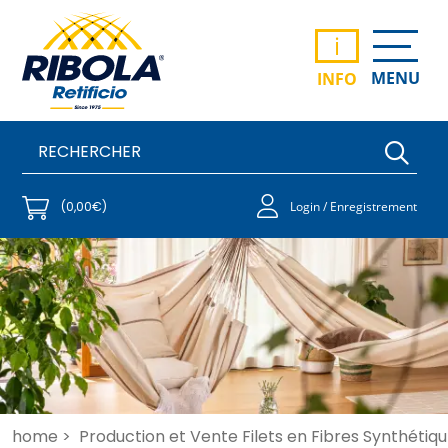
i
MENU
INFO
(0,00€)
Login / Enregistrement
home >
Production et Vente Filets en Fibres Synthétiqu