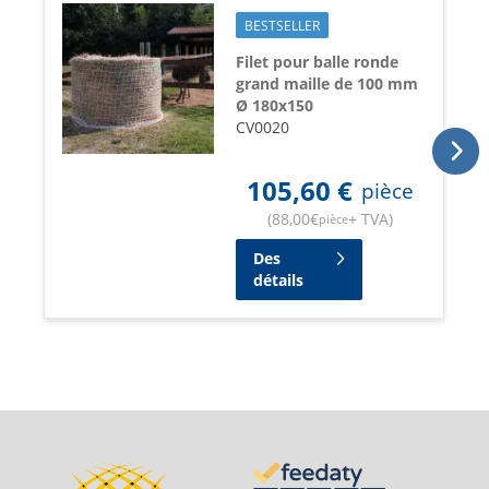
BESTSELLER
Filet pour balle ronde
grand maille de 100 mm
Ø 180x150
CV0020
105,60
€
pièce
(
88,00
€
+ TVA
)
pièce
Des
détails