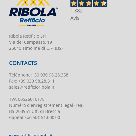
1.882
Avis
Ribola Retificio Srl
Via del Campasso, 19
25040 Timoline di C.F. (BS)
CONTACTS
Téléphone
:
+39 030 98.28.358
Fax:
+39 030 98.28.311
sales@retificioribola.it
TVA
00526010178
Numéro d'enregistrement légal
(rea):
BS-203951 Uff. di Brescia
Capital social
:
€ 51.000,00
www.retificioribola.it