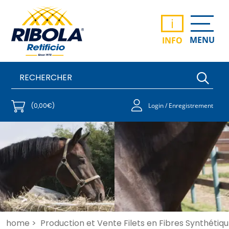
i
MENU
INFO
(0,00€)
Login / Enregistrement
home >
Production et Vente Filets en Fibres Synthétiqu