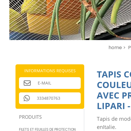
home >
P
INFORMATIONS REQUISES
TAPIS C
COULEU
E-MAIL
AVEC P
3334870763
LIPARI
PRODUITS
Tapis de modè
enItalie.
FILETS ET FEUILLES DE PROTECTION