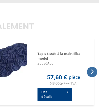
GALEMENT
Tapis tissés à la main.Elba
model
ZB580ABL
57,60
€
pièce
(
48,00
€
+ TVA
)
pièce
Des
détails