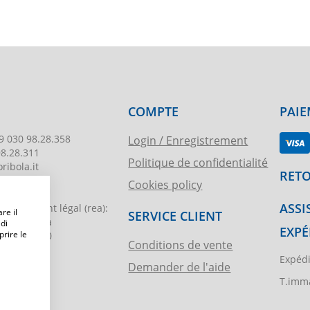
COMPTE
PAIE
9 030 98.28.358
Login / Enregistrement
98.28.311
Politique de confidentialité
ribola.it
RETO
Cookies policy
178
ASSI
egistrement légal
(rea):
re il
SERVICE CLIENT
. di Brescia
 di
EXPÉ
prire le
€ 51.000,00
Conditions de vente
Expédi
Demander de l'aide
ibola.it
T.imma