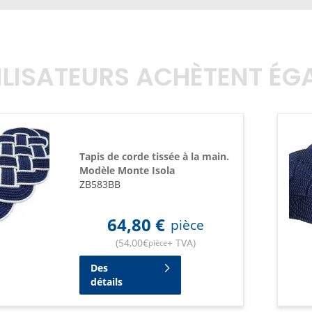
TILISATEURS ACHÈTENT É
Tapis de corde tissée à la main.
Modèle Monte Isola
ZB583BB
64,80
€
pièce
(
54,00
€
+ TVA
)
pièce
Des
détails