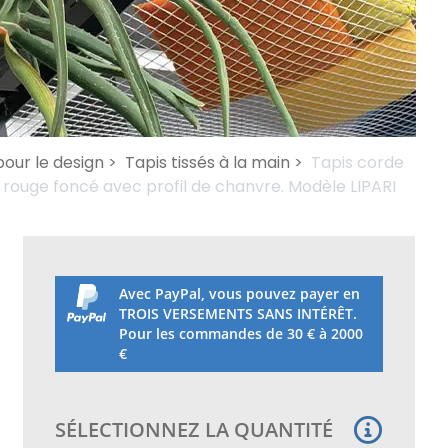
pour le design >
Tapis tissés à la main >
Tapis corde
x rouge foncé avec profil de chanvre. Modèle LIPARI
Avec PayPal, vous pouvez payer en
TROIS VERSEMENTS SANS INTÉRÊT.
Pour les commandes de 30 € à 2000
€
SÉLECTIONNEZ LA QUANTITÉ