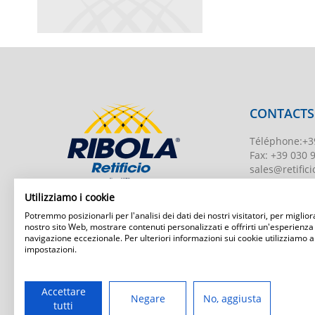
CONTACTS
Téléphone
:
+3
Fax:
+39 030 
sales@retificio
TVA
00526010
Utilizziamo i cookie
Numéro d'enr
Potremmo posizionarli per l'analisi dei dati dei nostri visitatori, per migliora
BS-203951 Uff
nostro sito Web, mostrare contenuti personalizzati e offrirti un'esperienza
navigazione eccezionale. Per ulteriori informazioni sui cookie utilizziamo a
Capital social
:
impostazioni.
Ribola Retificio Srl
Via del Campasso, 19
25040 Timoline di C.F. (BS)
www.retificior
Accettare
Negare
No, aggiusta
tutti