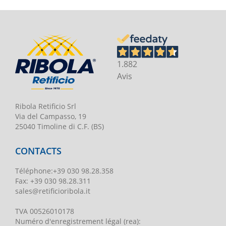
1.882
Avis
Ribola Retificio Srl
Via del Campasso, 19
25040 Timoline di C.F. (BS)
CONTACTS
Téléphone
:
+39 030 98.28.358
Fax:
+39 030 98.28.311
sales@retificioribola.it
TVA
00526010178
Numéro d'enregistrement légal
(rea):