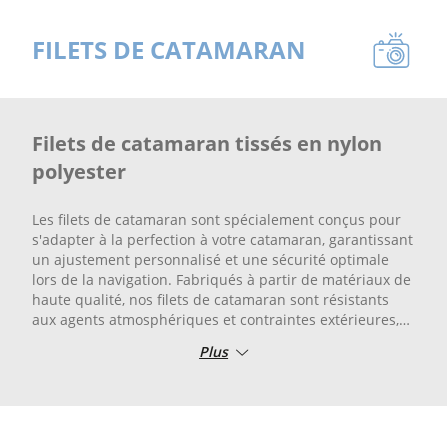
FILETS DE CATAMARAN
Filets de catamaran tissés en nylon
polyester
Les filets de catamaran sont spécialement conçus pour
s'adapter à la perfection à votre catamaran, garantissant
un ajustement personnalisé et une sécurité optimale
lors de la navigation. Fabriqués à partir de matériaux de
haute qualité, nos filets de catamaran sont résistants
aux agents atmosphériques et contraintes extérieures,
offrant ainsi une longue durée de vie.
Plus
Choisissez Retificio Ribola pour obtenir les meilleurs
filets de catamaran disponibles sur le marché. Notre
expérience dans le secteur nous permet de proposer
des solutions personnalisées afin de répondre à