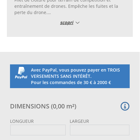
entraînement de drones. Empêche les fuites et la
perte du drone.
Tissu incassable, en polyéthylène haute ténacité,
scopri
traité contre les rayons UV, thermofixé et adapté à
une utilisation en extérieur.
Maille de 120 mm, fil épais de 3 mm.
Couleur blanche.
Coupe et couture sur mesure avec bordure
périphérique avec corde diam. 8 mm inclus dans le
prix.
Avec PayPal, vous pouvez payer en TROIS
VERSEMENTS SANS INTÉRÊT.
Pour les commandes de 30 € à 2000 €
DIMENSIONS
(
0,00
m²
)
LONGUEUR
LARGEUR