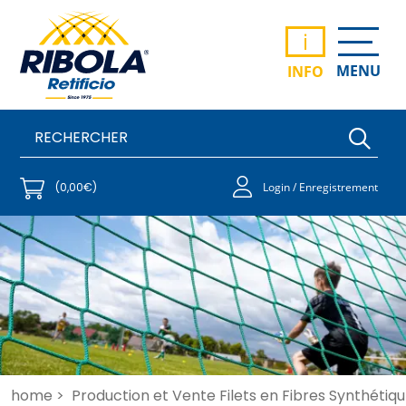
i
MENU
INFO
(0,00€)
Login / Enregistrement
home >
Production et Vente Filets en Fibres Synthétiqu