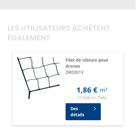
LES UTILISATEURS ACHÈTENT
ÉGALEMENT
Filet de clôture pour
drones
DR0301V
1,86
€
m²
(
1,55
€
+ TVA
)
m²
Des
détails