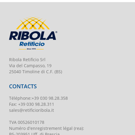
Ribola Retificio Srl
Via del Campasso, 19
25040 Timoline di C.F. (BS)
CONTACTS
Téléphone
:
+39 030 98.28.358
Fax:
+39 030 98.28.311
sales@retificioribola.it
TVA
00526010178
Numéro d'enregistrement légal
(rea):
BS-203951 Uff. di Brescia