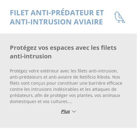
FILET ANTI-PRÉDATEUR ET
ANTI-INTRUSION AVIAIRE
Protégez vos espaces avec les filets
anti-intrusion
Protégez votre extérieur avec les filets anti-intrusion,
anti-prédateurs et anti-aviaire de Retificio Ribola. Nos
filets sont conçus pour constituer une barrière efficace
contre les intrusions indésirables et les attaques de
prédateurs, afin de protéger vos plantes, vos animaux
domestiques et vos cultures.
Plus
Les filets anti-intrusion sont fabriqués à partir de
matériaux résistants et durables, l’idéal pour protéger
votre jardin ou votre propriété contre les animaux
sauvages et indésirables. Faites confiance à Retificio