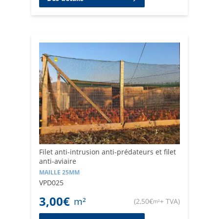
Filet anti-intrusion anti-prédateurs et filet
anti-aviaire
MAILLE 25MM
VPD025
3,00
€
m²
(
2,50
€
+ TVA
)
m²