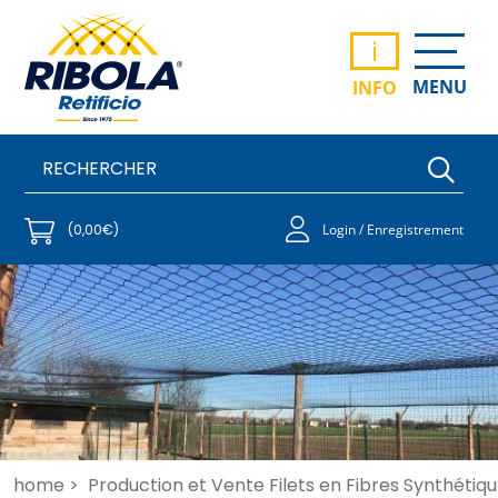
i
MENU
INFO
(0,00€)
Login / Enregistrement
home >
Production et Vente Filets en Fibres Synthétiqu