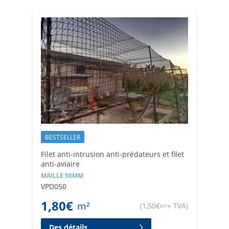
Ribola pour trouver les filets les plus adaptés à vos
besoins. Notre expérience dans le secteur nous permet
de proposer des produits de haute qualité, garantissant
la protection et la sécurité de vos espaces extérieurs.
BESTSELLER
Filet anti-intrusion anti-prédateurs et filet
anti-aviaire
MAILLE 50MM
VPD050
1,80
€
m²
(
1,50
€
+ TVA
)
m²
Des détails