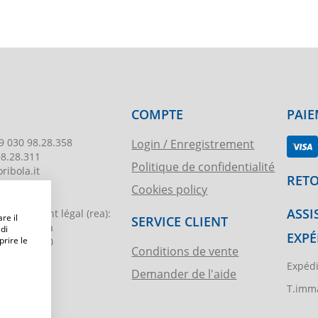
COMPTE
PAIE
9 030 98.28.358
Login / Enregistrement
98.28.311
Politique de confidentialité
ribola.it
RETO
Cookies policy
178
ASSI
egistrement légal
(rea):
re il
SERVICE CLIENT
. di Brescia
 di
EXPÉ
prire le
€ 51.000,00
Conditions de vente
Expédi
Demander de l'aide
ibola.it
T.imma