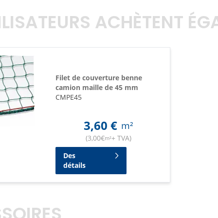
TILISATEURS ACHÈTENT É
Filet de couverture benne
camion maille de 45 mm
CMPE45
3,60
€
m²
(
3,00
€
+ TVA
)
m²
Des
détails
SOIRES