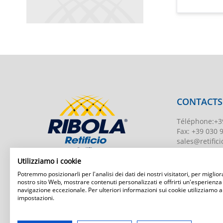
CONTACTS
Téléphone
:
+3
Fax:
+39 030 
sales@retificio
TVA
00526010
Utilizziamo i cookie
Numéro d'enr
Potremmo posizionarli per l'analisi dei dati dei nostri visitatori, per migliora
BS-203951 Uff
nostro sito Web, mostrare contenuti personalizzati e offrirti un'esperienza
navigazione eccezionale. Per ulteriori informazioni sui cookie utilizziamo a
Capital social
:
impostazioni.
Ribola Retificio Srl
Via del Campasso, 19