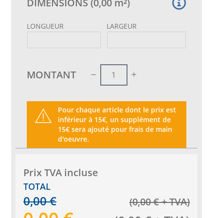
DIMENSIONS
(
0,00
m²
)
LONGUEUR
LARGEUR
MONTANT
Pour chaque article dont le prix est
inférieur à 15€, un supplément de
15€ sera ajouté pour frais de main
d'oeuvre.
Prix ​​TVA incluse
TOTAL
0,00
€
(
0,00
€
+ TVA
)