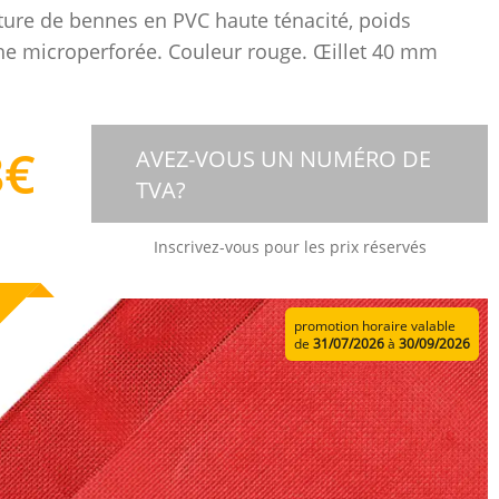
ure de bennes en PVC haute ténacité, poids
e microperforée. Couleur rouge. Œillet 40 mm
8
€
AVEZ-VOUS UN NUMÉRO DE
TVA?
Inscrivez-vous pour les prix réservés
promotion horaire valable
de
31/07/2026
à
30/09/2026