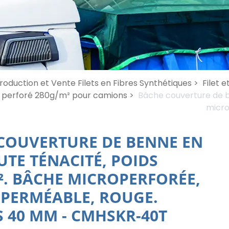
roduction et Vente Filets en Fibres Synthétiques >
Filet 
 perforé 280g/m² pour camions >
Bâche couverture de b
micro
COUVERTURE DE BENNE EN
UTE TÉNACITÉ, POIDS
². BÂCHE MICROPERFORÉE,
PERMÉABLE, ROUGE.
S 40 MM
-
CMHSKR-40T