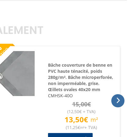
GALEMENT
%
ction
Bâche couverture de benne en
PVC haute ténacité, poids
280g/m². Bâche microperforée,
non imperméable, grise.
Œillets ovales 40x20 mm
CMHSK-40O
15,00
€
(
12,50
€
+ TVA
)
13,50
€
m²
(
11,25
€
+ TVA
)
m²