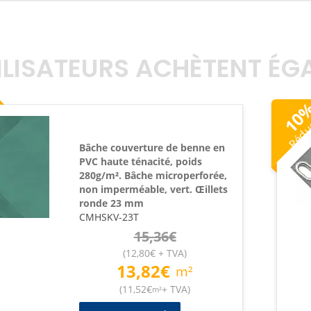
TILISATEURS ACHÈTENT É
Rédu
10
Bâche couverture de benne en
PVC haute ténacité, poids
280g/m². Bâche microperforée,
non imperméable, vert. Œillets
ronde 23 mm
CMHSKV-23T
15,36
€
(
12,80
€
+ TVA
)
13,82
€
m²
(
11,52
€
+ TVA
)
m²