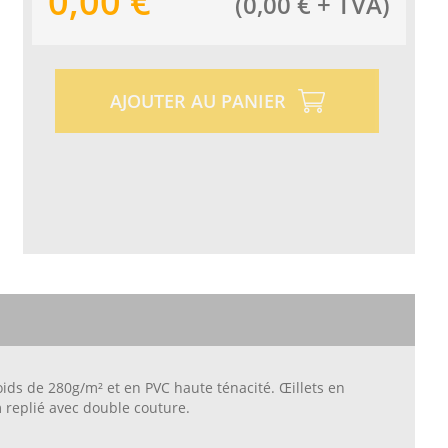
0,00
€
(
0,00
€
+ TVA
)
AJOUTER AU PANIER
oids de 280g/m² et en PVC haute ténacité. Œillets en
replié avec double couture.