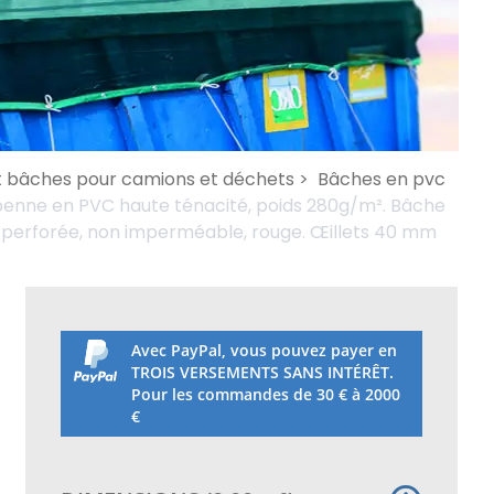
et bâches pour camions et déchets >
Bâches en pvc
enne en PVC haute ténacité, poids 280g/m². Bâche
perforée, non imperméable, rouge. Œillets 40 mm
Avec PayPal, vous pouvez payer en
TROIS VERSEMENTS SANS INTÉRÊT.
Pour les commandes de 30 € à 2000
€