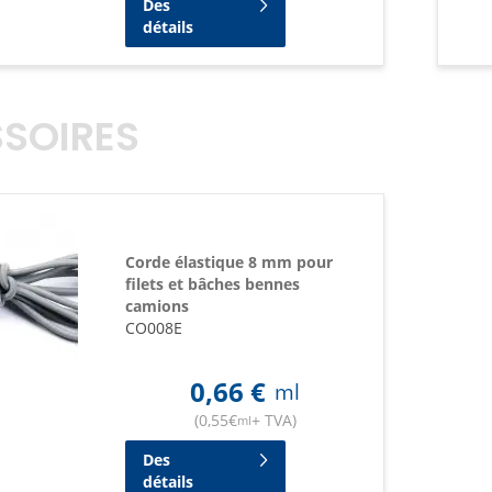
Des
détails
SOIRES
Corde élastique 8 mm pour
filets et bâches bennes
camions
CO008E
0,66
€
ml
(
0,55
€
+ TVA
)
ml
Des
détails