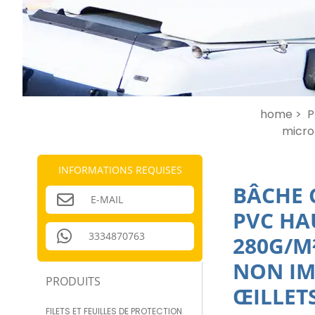
home >
P
micro
INFORMATIONS REQUISES
BÂCHE 
E-MAIL
PVC HA
3334870763
280G/M
NON IM
PRODUITS
ŒILLET
FILETS ET FEUILLES DE PROTECTION