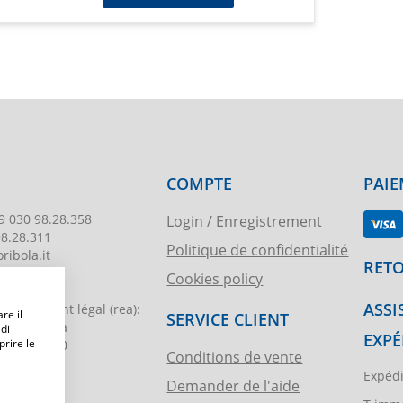
COMPTE
PAIE
9 030 98.28.358
Login / Enregistrement
98.28.311
Politique de confidentialité
ribola.it
RETO
Cookies policy
178
ASSI
egistrement légal
(rea):
re il
SERVICE CLIENT
. di Brescia
 di
EXPÉ
prire le
€ 51.000,00
Conditions de vente
Expédi
Demander de l'aide