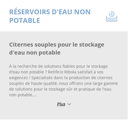
RÉSERVOIRS D'EAU NON
POTABLE
Citernes souples pour le stockage
d'eau non potable
À la recherche de solutions fiables pour le stockage
d'eau non potable ? Retificio Ribola satisfait à vos
exigences ! Spécialisés dans la production de citernes
souples de haute qualité, nous offrons une large gamme
de solutions pour le stockage sûr et pratique de l'eau
non potable.
Plus
Nos citernes d'eau non potable sont soigneusement
conçues et fabriquées à partir de matériaux solides et
durables, offrant une protection fiable contre les fuites
et contaminations. En choisissant Retificio Ribola, vous