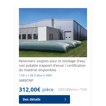
êtes certains de disposer d'un système de stockage
efficace, qui convient à l'agriculture, à l'industrie ou à la
réutilisation de l'eau de pluie.
Réservoirs souples pour le stockage d'eau
non potable (rapport d'essai / certification
du matériel disponible)
1.50 x 1.48 0.40m h 500l
0489CNP
312,00
€
pièce
(
260,00
€
+ TVA
)
pièce
Des détails