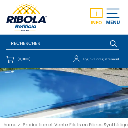
i
MENU
INFO
(0,00€)
Login / Enregistrement
home >
Production et Vente Filets en Fibres Synthétiqu